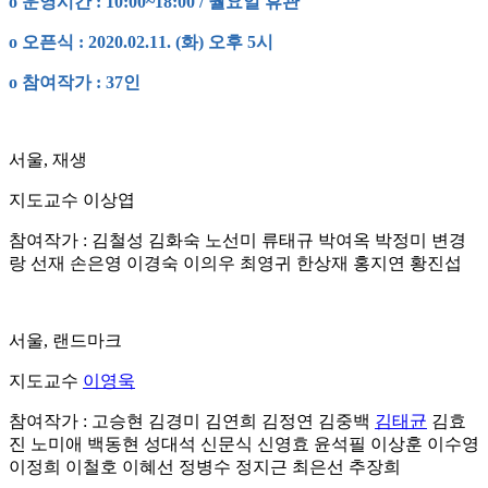
o 운영시간 : 10:00~18:00 / 월요일 휴관
o 오픈식 : 2020.02.11. (화) 오후 5시
o 참여작가 : 37인
서울, 재생
지도교수 이상엽
참여작가 : 김철성 김화숙 노선미 류태규 박여옥 박정미 변경
랑 선재 손은영 이경숙 이의우 최영귀 한상재 홍지연 황진섭
서울, 랜드마크
지도교수
이영욱
참여작가 : 고승현 김경미 김연희 김정연 김중백
김태균
김효
진 노미애 백동현 성대석 신문식 신영효 윤석필 이상훈 이수영
이정희 이철호 이혜선 정병수 정지근 최은선 추장희