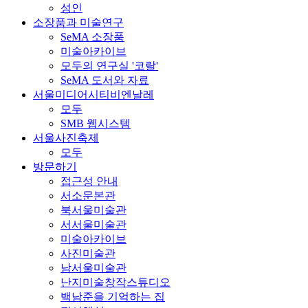
성인
소장품과 미술연구
SeMA 소장품
미술아카이브
모두의 연구실 '코랄'
SeMA 도서와 자료
서울미디어시티비엔날레
모두
SMB 웹시스템
서울사진축제
모두
방문하기
접근성 안내
서소문본관
북서울미술관
서서울미술관
미술아카이브
사진미술관
남서울미술관
난지미술창작스튜디오
백남준을 기억하는 집