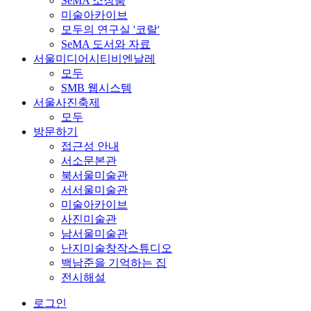
SeMA 소장품
미술아카이브
모두의 연구실 '코랄'
SeMA 도서와 자료
서울미디어시티비엔날레
모두
SMB 웹시스템
서울사진축제
모두
방문하기
접근성 안내
서소문본관
북서울미술관
서서울미술관
미술아카이브
사진미술관
남서울미술관
난지미술창작스튜디오
백남준을 기억하는 집
전시해설
로그인