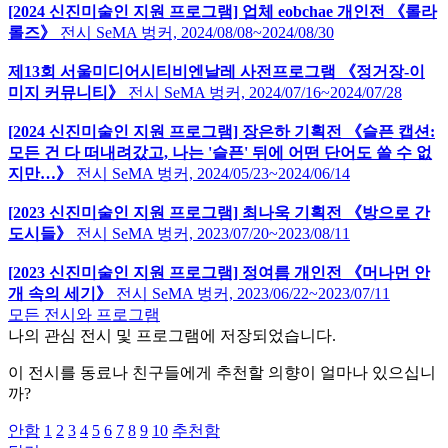
[2024 신진미술인 지원 프로그램] 업체 eobchae 개인전 《롤라
롤즈》
전시
SeMA 벙커,
2024/08/08~2024/08/30
제13회 서울미디어시티비엔날레 사전프로그램 《정거장-이
미지 커뮤니티》
전시
SeMA 벙커,
2024/07/16~2024/07/28
[2024 신진미술인 지원 프로그램] 장은하 기획전 《슬픈 캡션:
모든 건 다 떠내려갔고, 나는 '슬픈' 뒤에 어떤 단어도 쓸 수 없
지만…》
전시
SeMA 벙커,
2024/05/23~2024/06/14
[2023 신진미술인 지원 프로그램] 최나욱 기획전 《방으로 간
도시들》
전시
SeMA 벙커,
2023/07/20~2023/08/11
[2023 신진미술인 지원 프로그램] 정여름 개인전 《머나먼 안
개 속의 세기》
전시
SeMA 벙커,
2023/06/22~2023/07/11
모든 전시와 프로그램
나의 관심 전시 및 프로그램에 저장되었습니다.
이 전시를 동료나 친구들에게 추천할 의향이 얼마나 있으십니
까?
안함
1
2
3
4
5
6
7
8
9
10
추천함