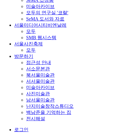
SeMA 소장품
미술아카이브
모두의 연구실 '코랄'
SeMA 도서와 자료
서울미디어시티비엔날레
모두
SMB 웹시스템
서울사진축제
모두
방문하기
접근성 안내
서소문본관
북서울미술관
서서울미술관
미술아카이브
사진미술관
남서울미술관
난지미술창작스튜디오
백남준을 기억하는 집
전시해설
로그인