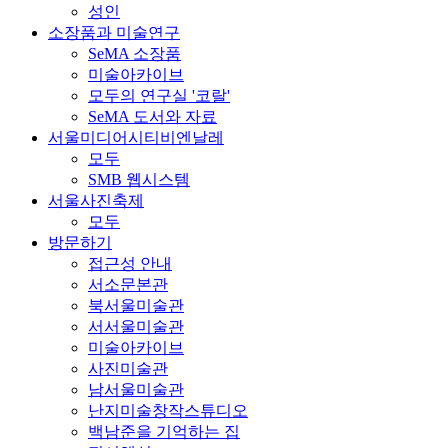
성인
소장품과 미술연구
SeMA 소장품
미술아카이브
모두의 연구실 '코랄'
SeMA 도서와 자료
서울미디어시티비엔날레
모두
SMB 웹시스템
서울사진축제
모두
방문하기
접근성 안내
서소문본관
북서울미술관
서서울미술관
미술아카이브
사진미술관
남서울미술관
난지미술창작스튜디오
백남준을 기억하는 집