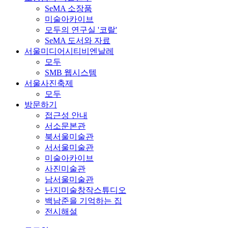
SeMA 소장품
미술아카이브
모두의 연구실 '코랄'
SeMA 도서와 자료
서울미디어시티비엔날레
모두
SMB 웹시스템
서울사진축제
모두
방문하기
접근성 안내
서소문본관
북서울미술관
서서울미술관
미술아카이브
사진미술관
남서울미술관
난지미술창작스튜디오
백남준을 기억하는 집
전시해설