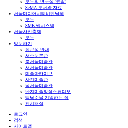
모두의 연구실 '코랄'
SeMA 도서와 자료
서울미디어시티비엔날레
모두
SMB 웹시스템
서울사진축제
모두
방문하기
접근성 안내
서소문본관
북서울미술관
서서울미술관
미술아카이브
사진미술관
남서울미술관
난지미술창작스튜디오
백남준을 기억하는 집
전시해설
로그인
검색
사이트맵