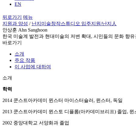
EN
뒤로가기
메뉴
지원과 양성
/
난지미술창작스튜디오 입주지원
/난지人
안상훈 Ahn Sanghoon
한국 미술계 발전과 현대미술의 저변 확대, 시민들의 문화 향유
바로가기
소개
주요 작품
이 사업에 대하여
소개
학력
2014 쿤스트아카데미 뮌스터 마이스터슐러, 뮌스터, 독일
2013 쿤스트아카데미 뮌스토 디플롬(아카데미브리프) 졸업, 뮌
2002 중앙대학교 서양화과 졸업