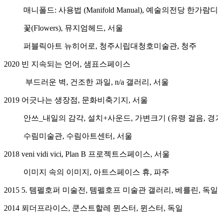
매니폴드: 사용법 (Manifold Manual), 예술의전당 한가
꽃(Flowers), 뮤지엄헤드, 서울
퍼블릭아트 뉴히어로, 청주시립대청호미술관, 청주
2020 빈 지속되는 언어, 샘표스페이스
부드러운 벽, 건조한 과일, n/a 갤러리, 서울
2019 어긋나는 생장점, 문화비축기지, 서울
안쓰_내일의 감각, 설치+사운드, 가변크기 (유령 걸음, 경
수림미술관, 수림아트센터, 서울
2018 veni vidi vici, Plan B 프로젝트스페이스, 서울
이미지 속의 이미지, 아트스페이스 휴, 파주
2015 5. 템펠호퍼 미술전, 템펠호프 미술관 갤러리, 베를린, 독일
2014 푀더프라이스, 쿤스트할레 뮌스터, 뮌스터, 독일