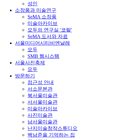
성인
소장품과 미술연구
SeMA 소장품
미술아카이브
모두의 연구실 '코랄'
SeMA 도서와 자료
서울미디어시티비엔날레
모두
SMB 웹시스템
서울사진축제
모두
방문하기
접근성 안내
서소문본관
북서울미술관
서서울미술관
미술아카이브
사진미술관
남서울미술관
난지미술창작스튜디오
백남준을 기억하는 집