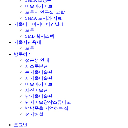
SeMA 소장품
미술아카이브
모두의 연구실 '코랄'
SeMA 도서와 자료
서울미디어시티비엔날레
모두
SMB 웹시스템
서울사진축제
모두
방문하기
접근성 안내
서소문본관
북서울미술관
서서울미술관
미술아카이브
사진미술관
남서울미술관
난지미술창작스튜디오
백남준을 기억하는 집
전시해설
로그인