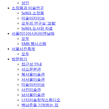
성인
소장품과 미술연구
SeMA 소장품
미술아카이브
모두의 연구실 '코랄'
SeMA 도서와 자료
서울미디어시티비엔날레
모두
SMB 웹시스템
서울사진축제
모두
방문하기
접근성 안내
서소문본관
북서울미술관
서서울미술관
미술아카이브
사진미술관
남서울미술관
난지미술창작스튜디오
백남준을 기억하는 집