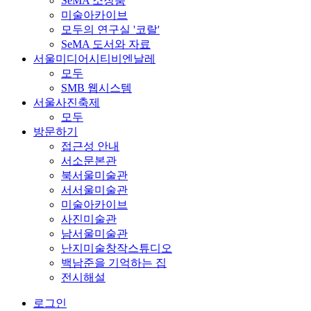
SeMA 소장품
미술아카이브
모두의 연구실 '코랄'
SeMA 도서와 자료
서울미디어시티비엔날레
모두
SMB 웹시스템
서울사진축제
모두
방문하기
접근성 안내
서소문본관
북서울미술관
서서울미술관
미술아카이브
사진미술관
남서울미술관
난지미술창작스튜디오
백남준을 기억하는 집
전시해설
로그인