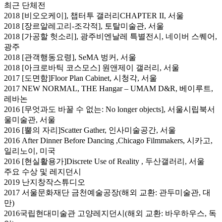
최근 단체전
2018 [비오오케이], 챕터투 갤러리CHAPTER II, 서울
2018 [장르알레고리-조각적], 토탈미술관, 서울
2018 [가공할 헛소리], 광주비엔날레 특별전시, 네이버 스퀘어,
광주
2018 [관객행동요령], SeMA 벙커, 서울
2018 [아크로바틱 코스모스] 원앤제이 갤러리, 서울
2017 [도면함]Floor Plan Cabinet, 시청각, 서울
2017 NEW NORMAL, THE Hangar – UMAM D&R, 베이루트,
레바논
2016 [무엇과도 바꿀 수 없는: No longer objects], 서울시립북서
울미술관, 서울
2016 [뿔의 자리]Scatter Gather, 인사미술공간, 서울
2016 After Dinner Before Dancing ,Chicago Filmmakers, 시카고,
일리노이, 미국
2016 [현실활용가]Discrete Use of Reality , 두산갤러리, 서울
주요 수상 및 레지던시
2019 난지창작스튜디오
2017 서울문화재단 금천예술공장(해외 교환: 관두미술관, 대
만)
2016국립현대미술관 고양레지던시(해외 교환: 바우하우스, 독