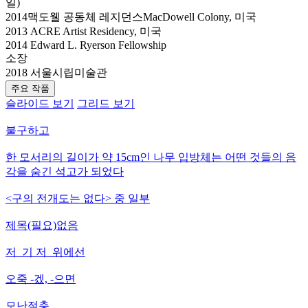
일)
2014맥도웰 공동체 레지던스MacDowell Colony, 미국
2013 ACRE Artist Residency, 미국
2014 Edward L. Ryerson Fellowship
소장
2018 서울시립미술관
주요 작품
슬라이드 보기
그리드 보기
불구하고
한 모서리의 길이가 약 15cm인 나무 입방체는 어떤 것들의 음
각을 숨긴 석고가 되었다
<구의 전개도는 없다> 중 일부
제목(필요)없음
저_기 저_위에선
오죽 -겠, -으면
모난절충