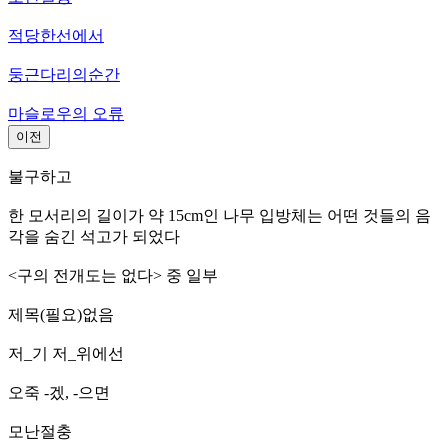
적당한선에서
둥근다리의순간
마슬로우의 오류
이전
불구하고
한 모서리의 길이가 약 15cm인 나무 입방체는 어떤 것들의 음
각을 숨긴 석고가 되었다
<구의 전개도는 없다> 중 일부
제목(필요)없음
저_기 저_위에선
오죽 -겠, -으면
모난절충