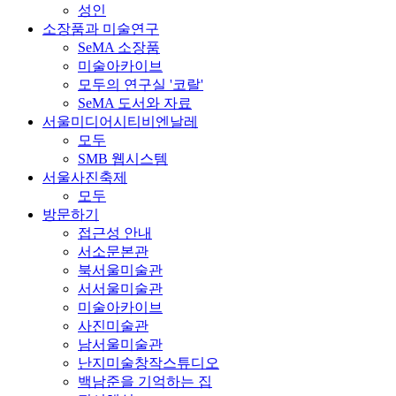
성인
소장품과 미술연구
SeMA 소장품
미술아카이브
모두의 연구실 '코랄'
SeMA 도서와 자료
서울미디어시티비엔날레
모두
SMB 웹시스템
서울사진축제
모두
방문하기
접근성 안내
서소문본관
북서울미술관
서서울미술관
미술아카이브
사진미술관
남서울미술관
난지미술창작스튜디오
백남준을 기억하는 집