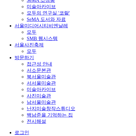
SeMA 소장품
미술아카이브
모두의 연구실 '코랄'
SeMA 도서와 자료
서울미디어시티비엔날레
모두
SMB 웹시스템
서울사진축제
모두
방문하기
접근성 안내
서소문본관
북서울미술관
서서울미술관
미술아카이브
사진미술관
남서울미술관
난지미술창작스튜디오
백남준을 기억하는 집
전시해설
로그인