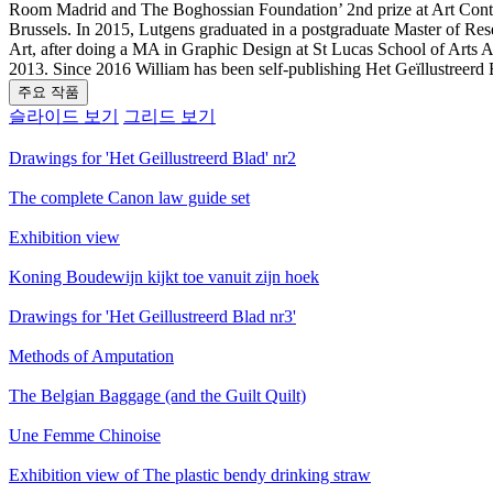
Room Madrid and The Boghossian Foundation’ 2nd prize at Art Conte
Brussels. In 2015, Lutgens graduated in a postgraduate Master of Res
Art, after doing a MA in Graphic Design at St Lucas School of Arts 
2013. Since 2016 William has been self-publishing Het Geïllustreerd 
주요 작품
슬라이드 보기
그리드 보기
Drawings for 'Het Geillustreerd Blad' nr2
The complete Canon law guide set
Exhibition view
Koning Boudewijn kijkt toe vanuit zijn hoek
Drawings for 'Het Geillustreerd Blad nr3'
Methods of Amputation
The Belgian Baggage (and the Guilt Quilt)
Une Femme Chinoise
Exhibition view of The plastic bendy drinking straw