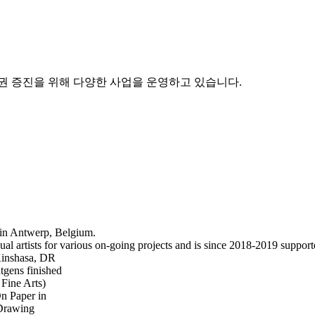
권 증진을 위해 다양한 사업을 운영하고 있습니다.
 in Antwerp, Belgium.
 artists for various on-going projects and is since 2018-2019 supporte
 Kinshasa, DR
tgens finished
 Fine Arts)
On Paper in
 Drawing