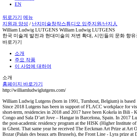
EN
뒤로가기
메뉴
지원과 양성
/
난지미술창작스튜디오 입주지원
/난지人
William Ludwig LUTGENS William Ludwig LUTGENS
한국 미술계 발전과 현대미술의 저변 확대, 시민들의 문화 향유
바로가기
소개
주요 작품
이 사업에 대하여
소개
홈페이지 바로가기
http://williamludwiglutgens.com/
William Ludwig Lutgens (born in 1991, Turnhout, Belgium) is based
Since 2018 Lutgens has been in support of FLACC workplace for visual
short-term, residencies in 2018 and 2017 have been Kokela in Bili -
Congo and Sala D’art Jove – Hangar in Barcelona, Spain. In 2017 Lu
the post-academic residency program at the HISK (Higher Institute of
in Ghent. That same year he received The Eeckman Art Prize at Art 
Bozar (Palais des beaux arts Brussels), the Front Line - Lyra prize at