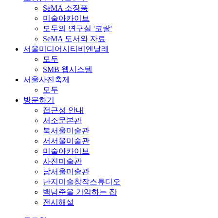
SeMA 소장품
미술아카이브
모두의 연구실 '코랄'
SeMA 도서와 자료
서울미디어시티비엔날레
모두
SMB 웹시스템
서울사진축제
모두
방문하기
접근성 안내
서소문본관
북서울미술관
서서울미술관
미술아카이브
사진미술관
남서울미술관
난지미술창작스튜디오
백남준을 기억하는 집
전시해설