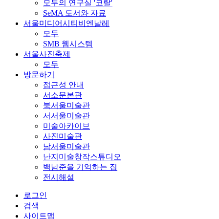
모두의 연구실 '코랄'
SeMA 도서와 자료
서울미디어시티비엔날레
모두
SMB 웹시스템
서울사진축제
모두
방문하기
접근성 안내
서소문본관
북서울미술관
서서울미술관
미술아카이브
사진미술관
남서울미술관
난지미술창작스튜디오
백남준을 기억하는 집
전시해설
로그인
검색
사이트맵