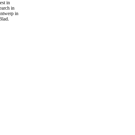
st in
earch in
Antwerp in
Blad.