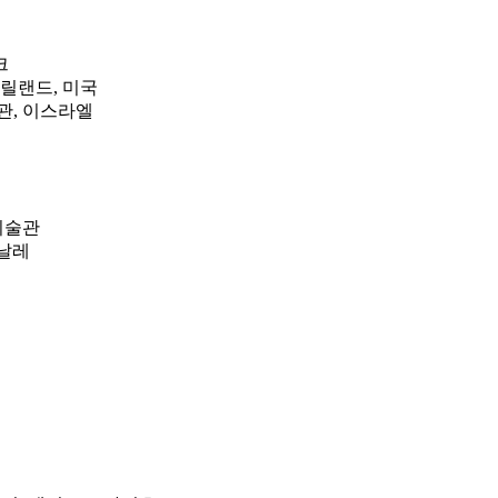
크
메릴랜드, 미국
관, 이스라엘
립미술관
엔날레