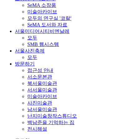
SeMA 소장품
미술아카이브
모두의 연구실 '코랄'
SeMA 도서와 자료
서울미디어시티비엔날레
모두
SMB 웹시스템
서울사진축제
모두
방문하기
접근성 안내
서소문본관
북서울미술관
서서울미술관
미술아카이브
사진미술관
남서울미술관
난지미술창작스튜디오
백남준을 기억하는 집
전시해설