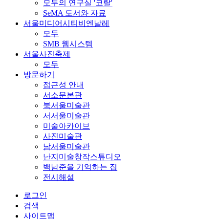
모두의 연구실 '코랄'
SeMA 도서와 자료
서울미디어시티비엔날레
모두
SMB 웹시스템
서울사진축제
모두
방문하기
접근성 안내
서소문본관
북서울미술관
서서울미술관
미술아카이브
사진미술관
남서울미술관
난지미술창작스튜디오
백남준을 기억하는 집
전시해설
로그인
검색
사이트맵