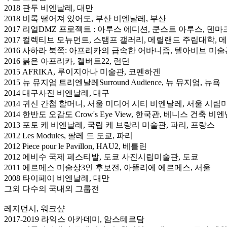
2018 관두 비엔날레, 대만
2018 비록 떨어져 있어도, 부산 비엔날레, 부산
2017 리얼DMZ 프로젝트 : 아루스 에디션, 쿤스트 아루스, 덴마
2017 컬렉티브 모뉴먼트, 스탬프 갤러리, 메릴랜드 주립대학, 
2016 사하라 북쪽: 아프리카의 급속한 어바니즘, 텔아비브 미술
2016 붉은 아프리카, 캘버트22, 런던
2015 AFRIKA, 루이지아나 미술관, 코펜하겐
2015 뉴 뮤지엄 트리엔날레Surround Audience, 뉴 뮤지엄, 뉴욕
2014 대구사진 비엔날레, 대구
2014 귀신 간첩 할머니, 서울 미디어 시티 비엔날레, 서울 시
2014 한반도 오감도 Crow's Eye View, 한국관, 베니스 건축 비
2013 포토 케 비엔날레, 국립 케 브랑리 미술관, 파리, 프랑스
2012 Les Modules, 팔레 드 도쿄, 파리
2012 Piece pour le Pavillon, HAU2, 베를린
2012 에비수 국제 페스티발, 도쿄 사진시립미술관, 도쿄
2011 에르메스 미술상3인 후보전, 아뜰리에 에르메스, 서울
2008 타이페이 비엔날레, 대만
그외 다수의 국내외 그룹전
레지던시, 워크샾
2017-2019 라익스 아카데미, 암스테르담