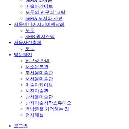
SeMA 소장품
미술아카이브
모두의 연구실 '코랄'
SeMA 도서와 자료
서울미디어시티비엔날레
모두
SMB 웹시스템
서울사진축제
모두
방문하기
접근성 안내
서소문본관
북서울미술관
서서울미술관
미술아카이브
사진미술관
남서울미술관
난지미술창작스튜디오
백남준을 기억하는 집
전시해설
로그인