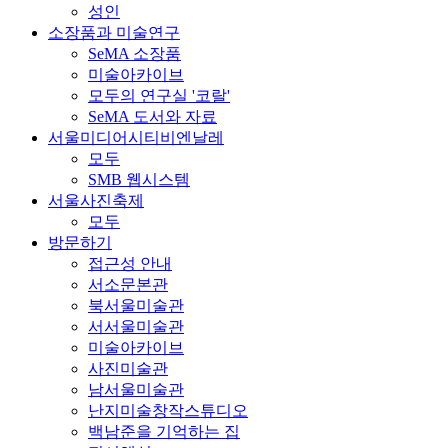
성인
소장품과 미술연구
SeMA 소장품
미술아카이브
모두의 연구실 '코랄'
SeMA 도서와 자료
서울미디어시티비엔날레
모두
SMB 웹시스템
서울사진축제
모두
방문하기
접근성 안내
서소문본관
북서울미술관
서서울미술관
미술아카이브
사진미술관
남서울미술관
난지미술창작스튜디오
백남준을 기억하는 집