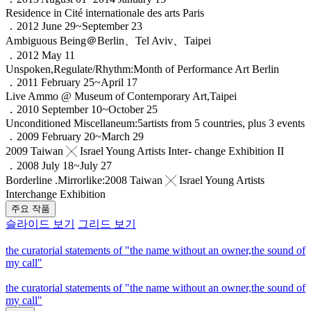
Residence in Cité internationale des arts Paris
．2012 June 29~September 23
Ambiguous Being＠Berlin、Tel Aviv、Taipei
．2012 May 11
Unspoken,Regulate/Rhythm:Month of Performance Art Berlin
．2011 February 25~April 17
Live Ammo @ Museum of Contemporary Art,Taipei
．2010 September 10~October 25
Unconditioned Miscellaneum:5artists from 5 countries, plus 3 events
．2009 February 20~March 29
2009 Taiwan ╳ Israel Young Artists Inter- change Exhibition II
．2008 July 18~July 27
Borderline .Mirrorlike:2008 Taiwan ╳ Israel Young Artists
Interchange Exhibition
주요 작품
슬라이드 보기
그리드 보기
the curatorial statements of "the name without an owner,the sound of
my call"