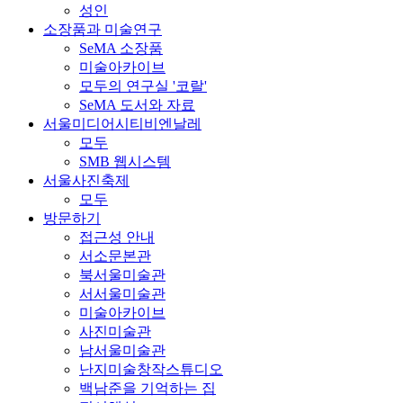
성인
소장품과 미술연구
SeMA 소장품
미술아카이브
모두의 연구실 '코랄'
SeMA 도서와 자료
서울미디어시티비엔날레
모두
SMB 웹시스템
서울사진축제
모두
방문하기
접근성 안내
서소문본관
북서울미술관
서서울미술관
미술아카이브
사진미술관
남서울미술관
난지미술창작스튜디오
백남준을 기억하는 집