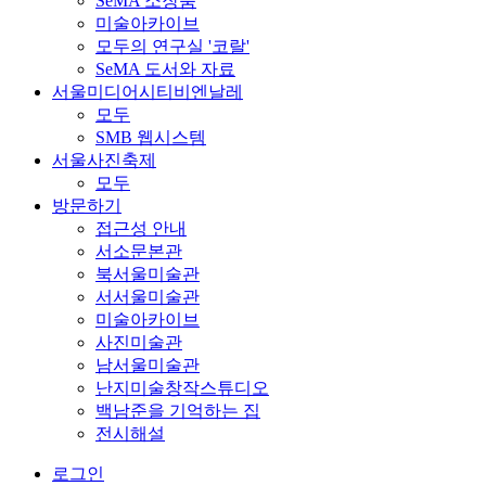
SeMA 소장품
미술아카이브
모두의 연구실 '코랄'
SeMA 도서와 자료
서울미디어시티비엔날레
모두
SMB 웹시스템
서울사진축제
모두
방문하기
접근성 안내
서소문본관
북서울미술관
서서울미술관
미술아카이브
사진미술관
남서울미술관
난지미술창작스튜디오
백남준을 기억하는 집
전시해설
로그인