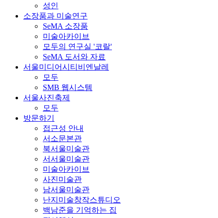
성인
소장품과 미술연구
SeMA 소장품
미술아카이브
모두의 연구실 '코랄'
SeMA 도서와 자료
서울미디어시티비엔날레
모두
SMB 웹시스템
서울사진축제
모두
방문하기
접근성 안내
서소문본관
북서울미술관
서서울미술관
미술아카이브
사진미술관
남서울미술관
난지미술창작스튜디오
백남준을 기억하는 집