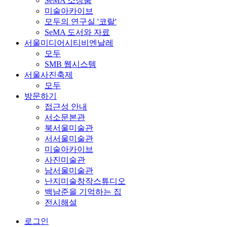
SeMA 소장품
미술아카이브
모두의 연구실 '코랄'
SeMA 도서와 자료
서울미디어시티비엔날레
모두
SMB 웹시스템
서울사진축제
모두
방문하기
접근성 안내
서소문본관
북서울미술관
서서울미술관
미술아카이브
사진미술관
남서울미술관
난지미술창작스튜디오
백남준을 기억하는 집
전시해설
로그인