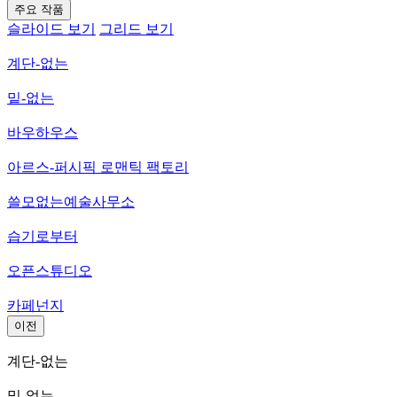
주요 작품
슬라이드 보기
그리드 보기
계단-없는
밑-없는
바우하우스
아르스-퍼시픽 로맨틱 팩토리
쓸모없는예술사무소
습기로부터
오픈스튜디오
카페넌지
이전
계단-없는
밑-없는