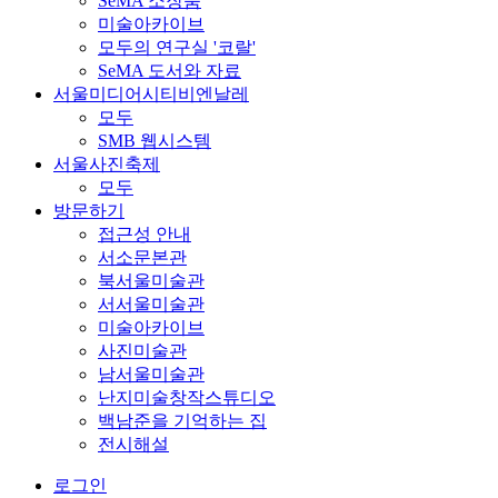
SeMA 소장품
미술아카이브
모두의 연구실 '코랄'
SeMA 도서와 자료
서울미디어시티비엔날레
모두
SMB 웹시스템
서울사진축제
모두
방문하기
접근성 안내
서소문본관
북서울미술관
서서울미술관
미술아카이브
사진미술관
남서울미술관
난지미술창작스튜디오
백남준을 기억하는 집
전시해설
로그인