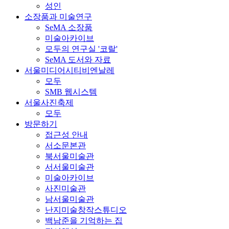
성인
소장품과 미술연구
SeMA 소장품
미술아카이브
모두의 연구실 '코랄'
SeMA 도서와 자료
서울미디어시티비엔날레
모두
SMB 웹시스템
서울사진축제
모두
방문하기
접근성 안내
서소문본관
북서울미술관
서서울미술관
미술아카이브
사진미술관
남서울미술관
난지미술창작스튜디오
백남준을 기억하는 집