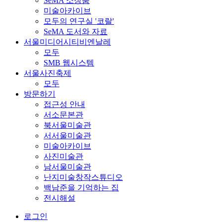
SeMA 소장품
미술아카이브
모두의 연구실 '코랄'
SeMA 도서와 자료
서울미디어시티비엔날레
모두
SMB 웹시스템
서울사진축제
모두
방문하기
접근성 안내
서소문본관
북서울미술관
서서울미술관
미술아카이브
사진미술관
남서울미술관
난지미술창작스튜디오
백남준을 기억하는 집
전시해설
로그인