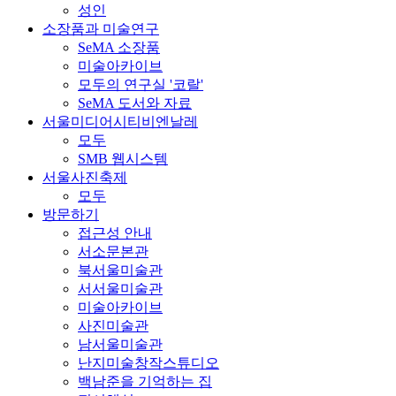
성인
소장품과 미술연구
SeMA 소장품
미술아카이브
모두의 연구실 '코랄'
SeMA 도서와 자료
서울미디어시티비엔날레
모두
SMB 웹시스템
서울사진축제
모두
방문하기
접근성 안내
서소문본관
북서울미술관
서서울미술관
미술아카이브
사진미술관
남서울미술관
난지미술창작스튜디오
백남준을 기억하는 집