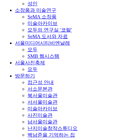
성인
소장품과 미술연구
SeMA 소장품
미술아카이브
모두의 연구실 '코랄'
SeMA 도서와 자료
서울미디어시티비엔날레
모두
SMB 웹시스템
서울사진축제
모두
방문하기
접근성 안내
서소문본관
북서울미술관
서서울미술관
미술아카이브
사진미술관
남서울미술관
난지미술창작스튜디오
백남준을 기억하는 집