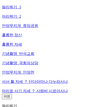
멀리뛰기_3
머리뛰기_2
안양무지개_중앙공원
훌륭한 정신
훌륭한 자세
기념촬영_반석교회
기념촬영_국회의상당
안양무지개_안양천
서서 활 자세 ？ 단다아마나 다누라사나
머리로 서기 자세 ？ 사람바 시르아사나
이전
멀리뛰기