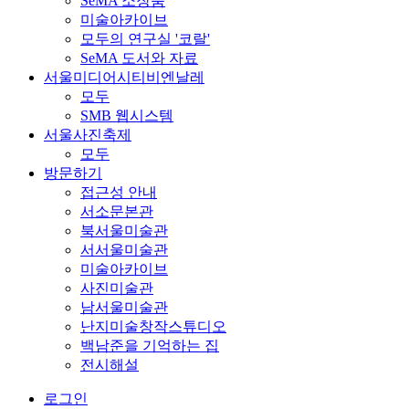
SeMA 소장품
미술아카이브
모두의 연구실 '코랄'
SeMA 도서와 자료
서울미디어시티비엔날레
모두
SMB 웹시스템
서울사진축제
모두
방문하기
접근성 안내
서소문본관
북서울미술관
서서울미술관
미술아카이브
사진미술관
남서울미술관
난지미술창작스튜디오
백남준을 기억하는 집
전시해설
로그인