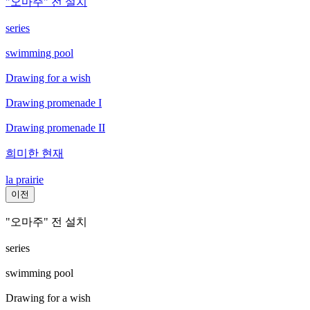
"오마주" 전 설치
series
swimming pool
Drawing for a wish
Drawing promenade I
Drawing promenade II
희미한 현재
la prairie
이전
"오마주" 전 설치
series
swimming pool
Drawing for a wish