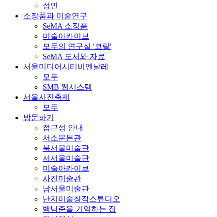
성인
소장품과 미술연구
SeMA 소장품
미술아카이브
모두의 연구실 '코랄'
SeMA 도서와 자료
서울미디어시티비엔날레
모두
SMB 웹시스템
서울사진축제
모두
방문하기
접근성 안내
서소문본관
북서울미술관
서서울미술관
미술아카이브
사진미술관
남서울미술관
난지미술창작스튜디오
백남준을 기억하는 집