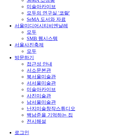
SeMA 소장품
미술아카이브
모두의 연구실 '코랄'
SeMA 도서와 자료
서울미디어시티비엔날레
모두
SMB 웹시스템
서울사진축제
모두
방문하기
접근성 안내
서소문본관
북서울미술관
서서울미술관
미술아카이브
사진미술관
남서울미술관
난지미술창작스튜디오
백남준을 기억하는 집
전시해설
로그인