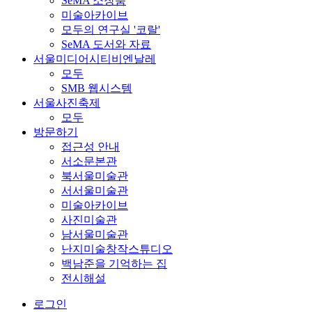
SeMA 소장품
미술아카이브
모두의 연구실 '코랄'
SeMA 도서와 자료
서울미디어시티비엔날레
모두
SMB 웹시스템
서울사진축제
모두
방문하기
접근성 안내
서소문본관
북서울미술관
서서울미술관
미술아카이브
사진미술관
남서울미술관
난지미술창작스튜디오
백남준을 기억하는 집
전시해설
로그인