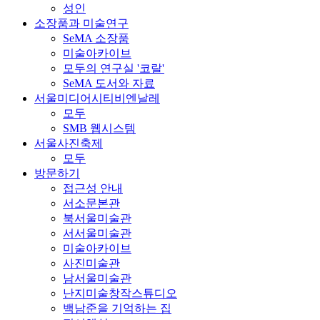
성인
소장품과 미술연구
SeMA 소장품
미술아카이브
모두의 연구실 '코랄'
SeMA 도서와 자료
서울미디어시티비엔날레
모두
SMB 웹시스템
서울사진축제
모두
방문하기
접근성 안내
서소문본관
북서울미술관
서서울미술관
미술아카이브
사진미술관
남서울미술관
난지미술창작스튜디오
백남준을 기억하는 집