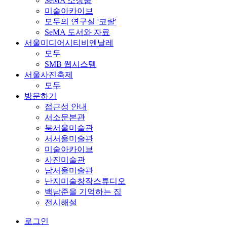
SeMA 소장품
미술아카이브
모두의 연구실 '코랄'
SeMA 도서와 자료
서울미디어시티비엔날레
모두
SMB 웹시스템
서울사진축제
모두
방문하기
접근성 안내
서소문본관
북서울미술관
서서울미술관
미술아카이브
사진미술관
남서울미술관
난지미술창작스튜디오
백남준을 기억하는 집
전시해설
로그인