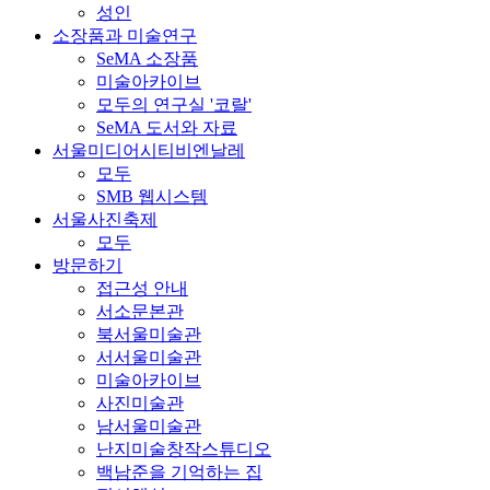
성인
소장품과 미술연구
SeMA 소장품
미술아카이브
모두의 연구실 '코랄'
SeMA 도서와 자료
서울미디어시티비엔날레
모두
SMB 웹시스템
서울사진축제
모두
방문하기
접근성 안내
서소문본관
북서울미술관
서서울미술관
미술아카이브
사진미술관
남서울미술관
난지미술창작스튜디오
백남준을 기억하는 집