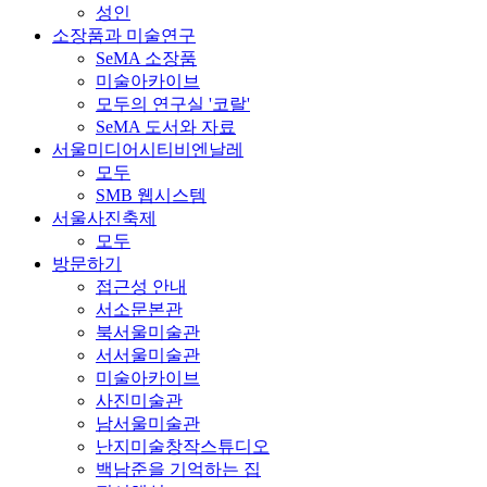
성인
소장품과 미술연구
SeMA 소장품
미술아카이브
모두의 연구실 '코랄'
SeMA 도서와 자료
서울미디어시티비엔날레
모두
SMB 웹시스템
서울사진축제
모두
방문하기
접근성 안내
서소문본관
북서울미술관
서서울미술관
미술아카이브
사진미술관
남서울미술관
난지미술창작스튜디오
백남준을 기억하는 집