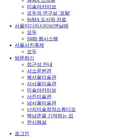
SeMA 소장품
미술아카이브
모두의 연구실 '코랄'
SeMA 도서와 자료
서울미디어시티비엔날레
모두
SMB 웹시스템
서울사진축제
모두
방문하기
접근성 안내
서소문본관
북서울미술관
서서울미술관
미술아카이브
사진미술관
남서울미술관
난지미술창작스튜디오
백남준을 기억하는 집
전시해설
로그인