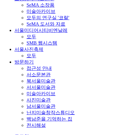
SeMA 소장품
미술아카이브
모두의 연구실 '코랄'
SeMA 도서와 자료
서울미디어시티비엔날레
모두
SMB 웹시스템
서울사진축제
모두
방문하기
접근성 안내
서소문본관
북서울미술관
서서울미술관
미술아카이브
사진미술관
남서울미술관
난지미술창작스튜디오
백남준을 기억하는 집
전시해설