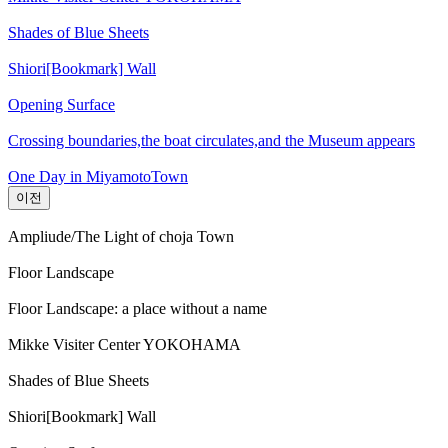
Shades of Blue Sheets
Shiori[Bookmark] Wall
Opening Surface
Crossing boundaries,the boat circulates,and the Museum appears
One Day in MiyamotoTown
이전
Ampliude/The Light of choja Town
Floor Landscape
Floor Landscape: a place without a name
Mikke Visiter Center YOKOHAMA
Shades of Blue Sheets
Shiori[Bookmark] Wall