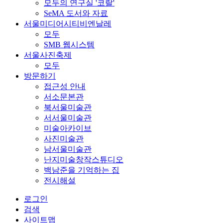
모두의 연구실 '코랄'
SeMA 도서와 자료
서울미디어시티비엔날레
모두
SMB 웹시스템
서울사진축제
모두
방문하기
접근성 안내
서소문본관
북서울미술관
서서울미술관
미술아카이브
사진미술관
남서울미술관
난지미술창작스튜디오
백남준을 기억하는 집
전시해설
로그인
검색
사이트맵