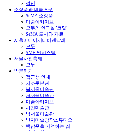
성인
소장품과 미술연구
SeMA 소장품
미술아카이브
모두의 연구실 '코랄'
SeMA 도서와 자료
서울미디어시티비엔날레
모두
SMB 웹시스템
서울사진축제
모두
방문하기
접근성 안내
서소문본관
북서울미술관
서서울미술관
미술아카이브
사진미술관
남서울미술관
난지미술창작스튜디오
백남준을 기억하는 집