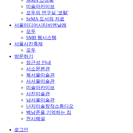
SeMA 소장품
미술아카이브
모두의 연구실 '코랄'
SeMA 도서와 자료
서울미디어시티비엔날레
모두
SMB 웹시스템
서울사진축제
모두
방문하기
접근성 안내
서소문본관
북서울미술관
서서울미술관
미술아카이브
사진미술관
남서울미술관
난지미술창작스튜디오
백남준을 기억하는 집
전시해설
로그인