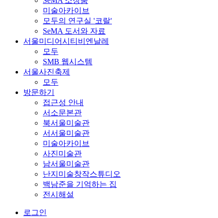
SeMA 소장품
미술아카이브
모두의 연구실 '코랄'
SeMA 도서와 자료
서울미디어시티비엔날레
모두
SMB 웹시스템
서울사진축제
모두
방문하기
접근성 안내
서소문본관
북서울미술관
서서울미술관
미술아카이브
사진미술관
남서울미술관
난지미술창작스튜디오
백남준을 기억하는 집
전시해설
로그인