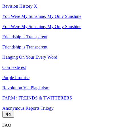
Revision History X
You Were My Sunshine, My Only Sunshine
You Were My Sunshine, My Only Sunshine
Friendship is Transparent
Friendship is Transparent
Hanging On Your Every Word
Con-texte est
Purple Promise
Revolution Vs. Plagiarism
FARM : FREINDS & TWITTERERS
Anonymous Reports Trilogy
이전
FAQ