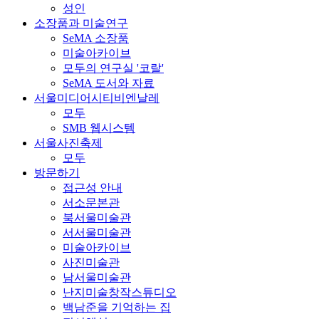
성인
소장품과 미술연구
SeMA 소장품
미술아카이브
모두의 연구실 '코랄'
SeMA 도서와 자료
서울미디어시티비엔날레
모두
SMB 웹시스템
서울사진축제
모두
방문하기
접근성 안내
서소문본관
북서울미술관
서서울미술관
미술아카이브
사진미술관
남서울미술관
난지미술창작스튜디오
백남준을 기억하는 집