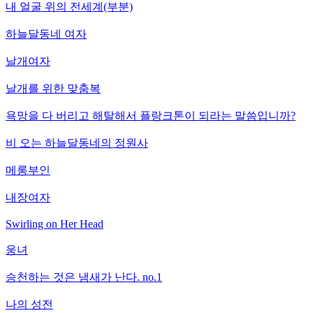
내 얼굴 위의 전세계(부분)
하늘달동네 여자
날개여자
날개를 위한 맞춤복
욕망을 다 버리고 해탈해서 플랑크톤이 되라는 말씀입니까?
비 오는 하늘달동네의 정원사
메롱부인
내장여자
Swirling on Her Head
웅녀
승천하는 것은 냄새가 난다. no.1
나의 성전