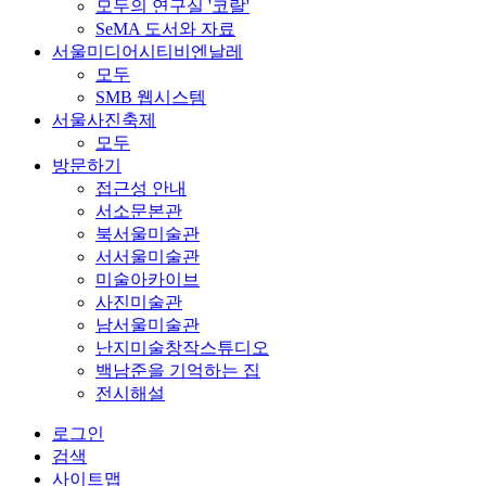
모두의 연구실 '코랄'
SeMA 도서와 자료
서울미디어시티비엔날레
모두
SMB 웹시스템
서울사진축제
모두
방문하기
접근성 안내
서소문본관
북서울미술관
서서울미술관
미술아카이브
사진미술관
남서울미술관
난지미술창작스튜디오
백남준을 기억하는 집
전시해설
로그인
검색
사이트맵