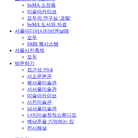
SeMA 소장품
미술아카이브
모두의 연구실 '코랄'
SeMA 도서와 자료
서울미디어시티비엔날레
모두
SMB 웹시스템
서울사진축제
모두
방문하기
접근성 안내
서소문본관
북서울미술관
서서울미술관
미술아카이브
사진미술관
남서울미술관
난지미술창작스튜디오
백남준을 기억하는 집
전시해설