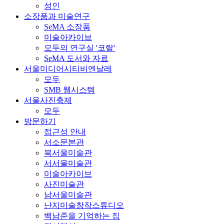
성인
소장품과 미술연구
SeMA 소장품
미술아카이브
모두의 연구실 '코랄'
SeMA 도서와 자료
서울미디어시티비엔날레
모두
SMB 웹시스템
서울사진축제
모두
방문하기
접근성 안내
서소문본관
북서울미술관
서서울미술관
미술아카이브
사진미술관
남서울미술관
난지미술창작스튜디오
백남준을 기억하는 집