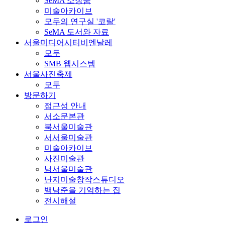
SeMA 소장품
미술아카이브
모두의 연구실 '코랄'
SeMA 도서와 자료
서울미디어시티비엔날레
모두
SMB 웹시스템
서울사진축제
모두
방문하기
접근성 안내
서소문본관
북서울미술관
서서울미술관
미술아카이브
사진미술관
남서울미술관
난지미술창작스튜디오
백남준을 기억하는 집
전시해설
로그인