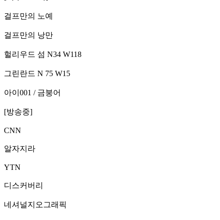
걸프만의 노예
걸프만의 낭만
헐리우드 섬 N34 W118
그린란드 N 75 W15
아이001 / 금붕어
[방송중]
CNN
알자지라
YTN
디스커버리
네셔널지오그래픽