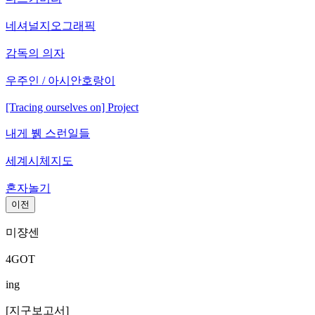
네셔널지오그래픽
감독의 의자
우주인 / 아시안호랑이
[Tracing ourselves on] Project
내게 뷁 스런일들
세계시체지도
혼자놀기
이전
미쟝센
4GOT
ing
[지구보고서]