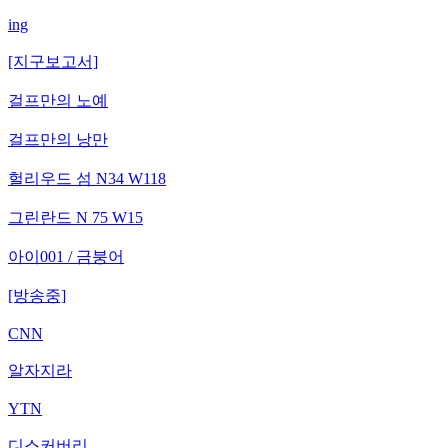
ing
[지구보고서]
걸프만의 노예
걸프만의 낭만
헐리우드 섬 N34 W118
그린란드 N 75 W15
아이001 / 금붕어
[방송중]
CNN
알자지라
YTN
디스커버리