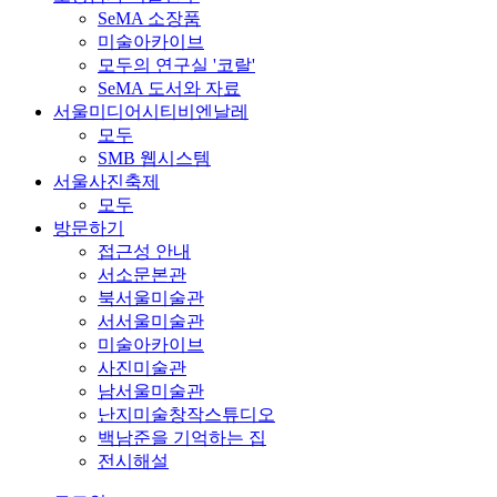
SeMA 소장품
미술아카이브
모두의 연구실 '코랄'
SeMA 도서와 자료
서울미디어시티비엔날레
모두
SMB 웹시스템
서울사진축제
모두
방문하기
접근성 안내
서소문본관
북서울미술관
서서울미술관
미술아카이브
사진미술관
남서울미술관
난지미술창작스튜디오
백남준을 기억하는 집
전시해설