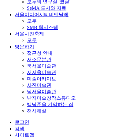
모두의 연구실 '코랄'
SeMA 도서와 자료
서울미디어시티비엔날레
모두
SMB 웹시스템
서울사진축제
모두
방문하기
접근성 안내
서소문본관
북서울미술관
서서울미술관
미술아카이브
사진미술관
남서울미술관
난지미술창작스튜디오
백남준을 기억하는 집
전시해설
로그인
검색
사이트맵