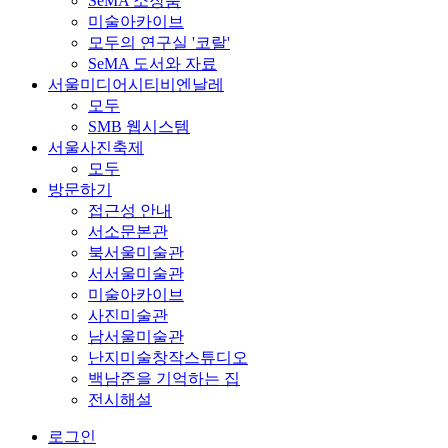
SeMA 소장품
미술아카이브
모두의 연구실 '코랄'
SeMA 도서와 자료
서울미디어시티비엔날레
모두
SMB 웹시스템
서울사진축제
모두
방문하기
접근성 안내
서소문본관
북서울미술관
서서울미술관
미술아카이브
사진미술관
남서울미술관
난지미술창작스튜디오
백남준을 기억하는 집
전시해설
로그인