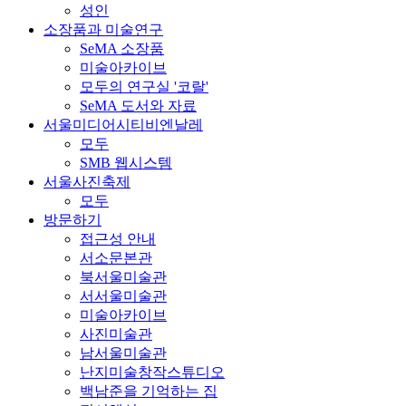
성인
소장품과 미술연구
SeMA 소장품
미술아카이브
모두의 연구실 '코랄'
SeMA 도서와 자료
서울미디어시티비엔날레
모두
SMB 웹시스템
서울사진축제
모두
방문하기
접근성 안내
서소문본관
북서울미술관
서서울미술관
미술아카이브
사진미술관
남서울미술관
난지미술창작스튜디오
백남준을 기억하는 집