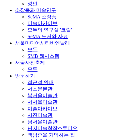
성인
소장품과 미술연구
SeMA 소장품
미술아카이브
모두의 연구실 '코랄'
SeMA 도서와 자료
서울미디어시티비엔날레
모두
SMB 웹시스템
서울사진축제
모두
방문하기
접근성 안내
서소문본관
북서울미술관
서서울미술관
미술아카이브
사진미술관
남서울미술관
난지미술창작스튜디오
백남준을 기억하는 집