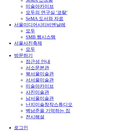
SeMA 소장품
미술아카이브
모두의 연구실 '코랄'
SeMA 도서와 자료
서울미디어시티비엔날레
모두
SMB 웹시스템
서울사진축제
모두
방문하기
접근성 안내
서소문본관
북서울미술관
서서울미술관
미술아카이브
사진미술관
남서울미술관
난지미술창작스튜디오
백남준을 기억하는 집
전시해설
로그인