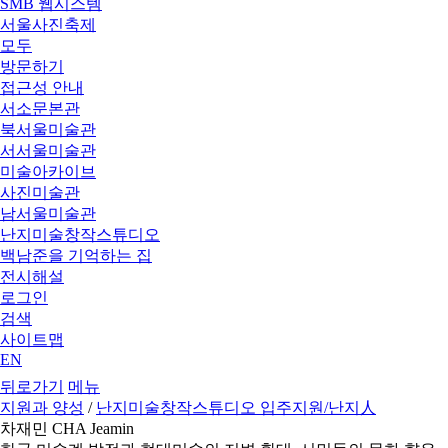
SMB 웹시스템
서울사진축제
모두
방문하기
접근성 안내
서소문본관
북서울미술관
서서울미술관
미술아카이브
사진미술관
남서울미술관
난지미술창작스튜디오
백남준을 기억하는 집
전시해설
로그인
검색
사이트맵
EN
뒤로가기
메뉴
지원과 양성
/
난지미술창작스튜디오 입주지원
/난지人
차재민 CHA Jeamin