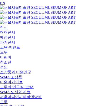
EN
전시
현재전시
예정전시
과거전시
교육·이벤트
모두
어린이
청소년
성인
소장품과 미술연구
SeMA 소장품
미술아카이브
모두의 연구실 '코랄'
SeMA 도서와 자료
서울미디어시티비엔날레
모두