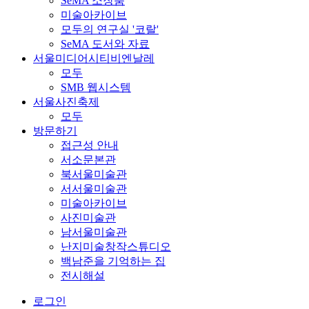
SeMA 소장품
미술아카이브
모두의 연구실 '코랄'
SeMA 도서와 자료
서울미디어시티비엔날레
모두
SMB 웹시스템
서울사진축제
모두
방문하기
접근성 안내
서소문본관
북서울미술관
서서울미술관
미술아카이브
사진미술관
남서울미술관
난지미술창작스튜디오
백남준을 기억하는 집
전시해설
로그인