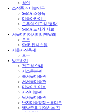
성인
소장품과 미술연구
SeMA 소장품
미술아카이브
모두의 연구실 '코랄'
SeMA 도서와 자료
서울미디어시티비엔날레
모두
SMB 웹시스템
서울사진축제
모두
방문하기
접근성 안내
서소문본관
북서울미술관
서서울미술관
미술아카이브
사진미술관
남서울미술관
난지미술창작스튜디오
백남준을 기억하는 집