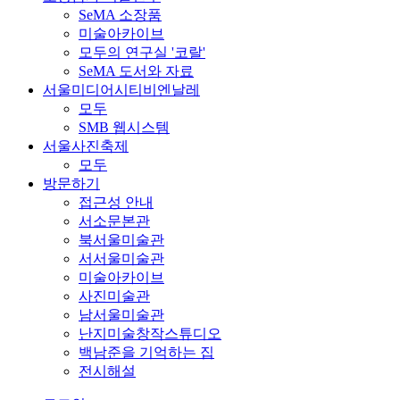
SeMA 소장품
미술아카이브
모두의 연구실 '코랄'
SeMA 도서와 자료
서울미디어시티비엔날레
모두
SMB 웹시스템
서울사진축제
모두
방문하기
접근성 안내
서소문본관
북서울미술관
서서울미술관
미술아카이브
사진미술관
남서울미술관
난지미술창작스튜디오
백남준을 기억하는 집
전시해설