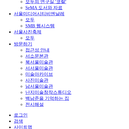
모두의 연구실 '코랄'
SeMA 도서와 자료
서울미디어시티비엔날레
모두
SMB 웹시스템
서울사진축제
모두
방문하기
접근성 안내
서소문본관
북서울미술관
서서울미술관
미술아카이브
사진미술관
남서울미술관
난지미술창작스튜디오
백남준을 기억하는 집
전시해설
로그인
검색
사이트맵