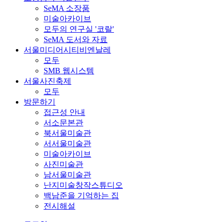
SeMA 소장품
미술아카이브
모두의 연구실 '코랄'
SeMA 도서와 자료
서울미디어시티비엔날레
모두
SMB 웹시스템
서울사진축제
모두
방문하기
접근성 안내
서소문본관
북서울미술관
서서울미술관
미술아카이브
사진미술관
남서울미술관
난지미술창작스튜디오
백남준을 기억하는 집
전시해설