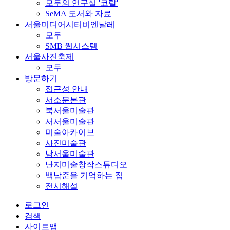
모두의 연구실 '코랄'
SeMA 도서와 자료
서울미디어시티비엔날레
모두
SMB 웹시스템
서울사진축제
모두
방문하기
접근성 안내
서소문본관
북서울미술관
서서울미술관
미술아카이브
사진미술관
남서울미술관
난지미술창작스튜디오
백남준을 기억하는 집
전시해설
로그인
검색
사이트맵