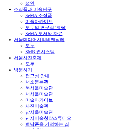
성인
소장품과 미술연구
SeMA 소장품
미술아카이브
모두의 연구실 '코랄'
SeMA 도서와 자료
서울미디어시티비엔날레
모두
SMB 웹시스템
서울사진축제
모두
방문하기
접근성 안내
서소문본관
북서울미술관
서서울미술관
미술아카이브
사진미술관
남서울미술관
난지미술창작스튜디오
백남준을 기억하는 집