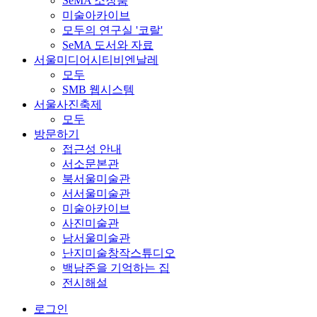
SeMA 소장품
미술아카이브
모두의 연구실 '코랄'
SeMA 도서와 자료
서울미디어시티비엔날레
모두
SMB 웹시스템
서울사진축제
모두
방문하기
접근성 안내
서소문본관
북서울미술관
서서울미술관
미술아카이브
사진미술관
남서울미술관
난지미술창작스튜디오
백남준을 기억하는 집
전시해설
로그인