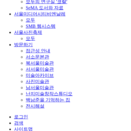
모두의 연구실 '코랄'
SeMA 도서와 자료
서울미디어시티비엔날레
모두
SMB 웹시스템
서울사진축제
모두
방문하기
접근성 안내
서소문본관
북서울미술관
서서울미술관
미술아카이브
사진미술관
남서울미술관
난지미술창작스튜디오
백남준을 기억하는 집
전시해설
로그인
검색
사이트맵