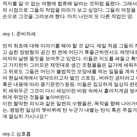
적지를 알 수 없는 여행에 합류해 달라는 것처럼 들렸다. 그래
의 시점으로 그들의 작업을 따라가 보고 싶었다. 그들의 여정을 
손으로 그것을 그려보려 했다. 마치 나만의 또 다른 작업인 양.
step 1. 준비자세
먼저 최초에 대해 이야기를 해야 할 것 같다. 제일 처음 그들의
고 습한 장방형의 공간 한 켠에 어딘가 후줄근하면서도 제멋대로
여자의 날랜 몸짓을 보여주고 있었다. 이들은 지도를 펴들고 확
고 가지런히 그러모은 제멋대로 생긴 조형물들은 길가에 세워져 
그 뒤로도 그들은 어딘가 불법적인 모양새를 띄는 일들을 계속 했
여 현실세계에서 맞닥뜨리고자 벌인 스토킹 , 버려진 공터라고 
혹은 내용에 따라 풍기문란?) 등등. 이들은 집요하게 일상의 
히 세워두곤 그것이 다시 세상이란 바람 속에서 흩어지게끔 방사
하게 쥐었던 것들을 놓아버린다.
이런 짤막한 의식과 같은 일련의 수행들은, 목적을 향해 나아가며
는, 평범한 일상의 쳇바퀴에 탄 누군가 내뱉는 탄식 혹은 주절
게 열심히 가시나요?’
step 2. 심호흡