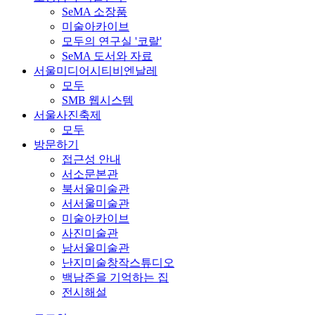
SeMA 소장품
미술아카이브
모두의 연구실 '코랄'
SeMA 도서와 자료
서울미디어시티비엔날레
모두
SMB 웹시스템
서울사진축제
모두
방문하기
접근성 안내
서소문본관
북서울미술관
서서울미술관
미술아카이브
사진미술관
남서울미술관
난지미술창작스튜디오
백남준을 기억하는 집
전시해설