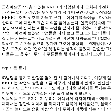
금천예술공장 2층에 있는 KKHH의 작업실이다. 근희씨의 전화를
과 진동 없이 가라앉은 무색무취의 공기 때문인 것 같다. 작업
KKHH는 어떤 체조를 만들고 싶다는 이야기를 풀어놓는다. 일
한다며 그에 대한 워크숍 계획을 풀어놓는다. 언뜻 머릿속에 그
잠깐 먹먹해진 나는 이들의 작업을 본지가 좀 되었다고 생각하며
작업과 예전에 보았던 작업들을 다시 보고 듣고, 그리고 이들이
짓궂은 기운은 살짝 사그라졌지만, 여전히 사람들로부터 발화되는
착하고 그 순간을 담으려 했다면 그것이 형성되는 관계망이나 
전히 그것이 어떤 ‘언어’인 것 같다는 생각이 들었다. 단순한 
이들은 그 옷 위의 무늬나 주름들을 뚫어져라 보면서 그것이 드
step 3. 몸 풀기
63빌딩을 등지고 한강을 옆에 낀 채 걸어내려 가다가, 이렇게 
KKHH는 작업의 방향을 조금 바꾸어, 사람들의 관계와 관련된
다. 하지만 근방 100m 어디에도 피크닉다운 분위기를 풍기는
천위에 삼삼오오 앉아있는 사람들의 모습이 보였다.
알음알음으로 모여든 이 무리는 어색하게 각자에 대해 소개를 
대해서는 잠깐씩 이야기를 하다가도 침묵에 빠져들었고, 결국 이
가끔씩 불어오는 습한 바람 속에서 주위가 어둑해 지는 사이 