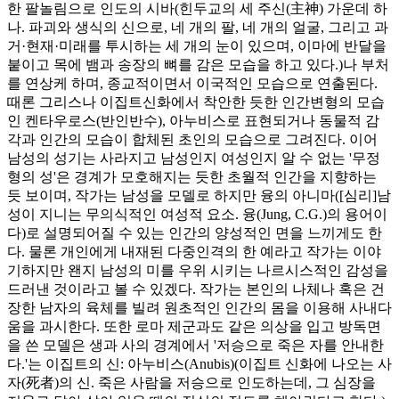
한 팔놀림으로 인도의 시바(힌두교의 세 주신(主神) 가운데 하
나. 파괴와 생식의 신으로, 네 개의 팔, 네 개의 얼굴, 그리고 과
거·현재·미래를 투시하는 세 개의 눈이 있으며, 이마에 반달을
붙이고 목에 뱀과 송장의 뼈를 감은 모습을 하고 있다.)나 부처
를 연상케 하며, 종교적이면서 이국적인 모습으로 연출된다.
때론 그리스나 이집트신화에서 착안한 듯한 인간변형의 모습
인 켄타우로스(반인반수), 아누비스로 표현되거나 동물적 감
각과 인간의 모습이 합체된 초인의 모습으로 그려진다. 이어
남성의 성기는 사라지고 남성인지 여성인지 알 수 없는 '무정
형의 성'은 경계가 모호해지는 듯한 초월적 인간을 지향하는
듯 보이며, 작가는 남성을 모델로 하지만 융의 아니마([심리]남
성이 지니는 무의식적인 여성적 요소. 융(Jung, C.G.)의 용어이
다)로 설명되어질 수 있는 인간의 양성적인 면을 느끼게도 한
다. 물론 개인에게 내재된 다중인격의 한 예라고 작가는 이야
기하지만 왠지 남성의 미를 우위 시키는 나르시스적인 감성을
드러낸 것이라고 볼 수 있겠다. 작가는 본인의 나체나 혹은 건
장한 남자의 육체를 빌려 원초적인 인간의 몸을 이용해 사내다
움을 과시한다. 또한 로마 제군과도 같은 의상을 입고 방독면
을 쓴 모델은 생과 사의 경계에서 '저승으로 죽은 자를 안내한
다.'는 이집트의 신: 아누비스(Anubis)(이집트 신화에 나오는 사
자(死者)의 신. 죽은 사람을 저승으로 인도하는데, 그 심장을