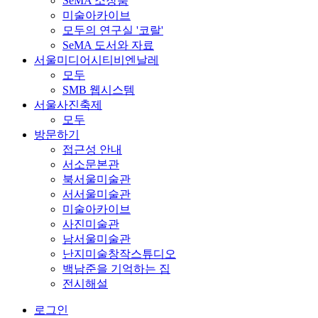
SeMA 소장품
미술아카이브
모두의 연구실 '코랄'
SeMA 도서와 자료
서울미디어시티비엔날레
모두
SMB 웹시스템
서울사진축제
모두
방문하기
접근성 안내
서소문본관
북서울미술관
서서울미술관
미술아카이브
사진미술관
남서울미술관
난지미술창작스튜디오
백남준을 기억하는 집
전시해설
로그인