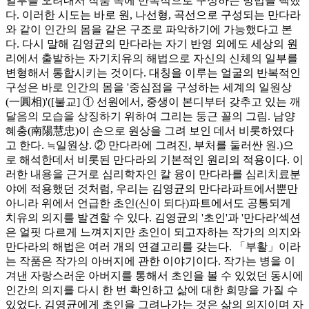
일부를 오려내서 작품 속에 반복적으로 구성하는 방법을 택했
다. 이러한 시도는 바로 원, 나선형, 곡선으로 구성되는 만다라
와 같이 인간의 몸을 같은 구조로 파악하기에 가능했다고 본
다. 다시 말해 김영균의 만다라는 자기 반영 외에도 세상의 원
리에서 출발하는 자기치유의 해법으로 자신의 신체의 일부를
변형해서 통합시키는 것이다. 대칭을 이루는 얼굴의 반복적인
구성은 바로 인간의 몸을 '중심점을 구성하는 세계의 일원상
(一圓相)'([불교] ① 선원에서, 중생이 본디부터 갖추고 있는 깨
달음의 모습을 상징하기 위하여 그리는 둥근 꼴의 그림. 남양
혜충(南陽慧忠)이 손으로 원상을 그려 보인 데서 비롯하였다
고 한다. ≒일원상. ② 만다라에 그려진, 부처를 둘러싼 원.)으
로 해석한데서 비롯된 만다라의 기본적인 원리의 적용이다. 이
러한 내용을 근거로 심리학자인 칼 융이 만다라를 심리치료분
야에 적용했던 것처럼, 우리는 김영균의 만다라파트에서뿐만
아니라 위에서 언급한 초인(신이 되다)파트에서도 공통되게
치유의 의지를 발견할 수 있다. 김영균의 '초인'과 '만다라'섹션
은 얼핏 다르게 느껴지지만 초인이 되고자하는 작가의 의지와
만다라의 해법은 여러 개의 연결고리를 갖는다. 「부활」이라
는 작품은 작가의 아버지에 관한 이야기이다. 작가는 병을 이
겨낸 자랑스러운 아버지를 통해서 초인을 볼 수 있었던 동시에
인간의 의지를 다시 한 번 확인하고 삶에 대한 희망을 가질 수
있었다. 김영균에게 초인을 그려나가는 것은 삶의 의지이며 자