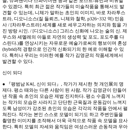
들, 슈퍼맨이나 스파이더맨 등과 같은 포스트-휴먼과 비유할
수 있겠다. 특히 최근 젊은 작가들의 미술작품을 통해서도 발
견할 수 있는데, 니체가 말하는 초인의 이미지, 바로 차라투스
트라, 디오니소스(질 들뢰즈, 니체와 철학, p326~332 역) 민음
사 / [차라투스트라] 세계를 새로 세우고자하는 의지와 힘을 가
진 방랑 시인. / [디오니소스] 그리스 신화에 나오는 술의 신. 제
우스와 세멜레의 아들로 자연의 생성력 및 포도, 포도주를 다
스린다.)를 연상시키는 자유로운 예술가로써의 행보이며 혼성
(hybrid)적 경향으로 인간적 신화되기의 한 예로 이해할 수 있
다. 특히나 우리는 이러한 예를 작가 김영균의 작품세계에서
발견할 수 있다.
신이 되다
● 『평범남 K씨, 신이 되다』, 작가가 제시한 첫 개인展의 명
제다. 평소 때와는 다른 사람이 된 사람, 작가 김영균이 만들어
낸 작품 속 초인의 모습은 제법 진지하다. 평소 수줍게 느껴지
는 작가의 모습은 사라지고 단단한 근육질과 운동감이 느껴지
도록 남성미가 강조된 초인의 모습은 각각의 작품들 안에서 펼
쳐진다. 작가는 본인 스스로 모델이 되기도 하고 주변인들을
촬영한 이미지를 조작해서 더욱 극적으로 작품 속 모델을 묘사
한다. 특히 모델의 자세와 움직임은 여성스러운 손동작과 우아