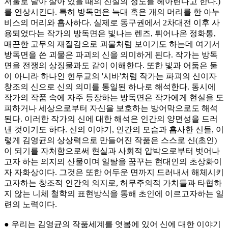
저울로 달아 살아 있을 때의 진실의 정도를 헤아린다고 한다.)
를 연상시킨다. 특히 방독면은 늑대 혹은 개의 머리를 한 아누
비스의 머리와 흡사하다. 실제로 동구권에서 2차대전 이후 사
용되었다는 작가의 방독면은 빛나는 렌즈, 튀어나온 정화통,
매끈한 고무의 재질감으로 괴물처럼 보이기도 하는데 여기서
방독면을 쓴 괴물은 파괴의 신을 의미하게 된다. 작가는 방독
면을 전쟁의 상징물과도 같이 이해한다. 또한 빛과 어둠은 둘
이 아니라 하나인 힌두교의 '시바'처럼 작가는 파괴의 신이자
창조의 신으로 신의 의미를 통일된 하나로 해석한다. 동시에
작가의 작품 속에 자주 등장하는 방독면은 작가에게 현실을 도
피하거나 세상으로부터 자신을 보호하는 방어막으로도 해석
된다. 이러한 작가의 신에 대한 해석은 인간의 양면성을 드러
낸 것이기도 하다. 신의 이야기, 인간의 모습과 흡사한 신들, 이
렇게 김영균의 상상력으로 만들어진 작품은 스스로 신(초인)
이 되기를 자처함으로써 현실과 사회적 압박으로부터 벗어나
고자 하는 의지의 산물이며 일탈을 꿈꾸는 현대인의 초상화이
자 자화상이다. 그것은 또한 어두운 면까지 드러내서 해체시키
고자하는 창조적 인간의 의지로, 허무주의적 가치들과 타협하
지 않는 니체 철학의 표현방식을 통해 초인에 이르고자하는 일
련의 노력이다.
● 우리는 김영균의 작품세계를 엿봄에 있어 신에 대한 이야기