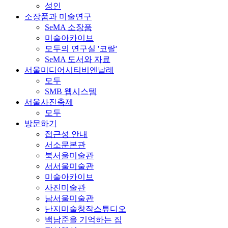
성인
소장품과 미술연구
SeMA 소장품
미술아카이브
모두의 연구실 '코랄'
SeMA 도서와 자료
서울미디어시티비엔날레
모두
SMB 웹시스템
서울사진축제
모두
방문하기
접근성 안내
서소문본관
북서울미술관
서서울미술관
미술아카이브
사진미술관
남서울미술관
난지미술창작스튜디오
백남준을 기억하는 집