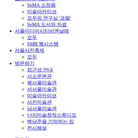
SeMA 소장품
미술아카이브
모두의 연구실 '코랄'
SeMA 도서와 자료
서울미디어시티비엔날레
모두
SMB 웹시스템
서울사진축제
모두
방문하기
접근성 안내
서소문본관
북서울미술관
서서울미술관
미술아카이브
사진미술관
남서울미술관
난지미술창작스튜디오
백남준을 기억하는 집
전시해설