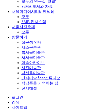
모두의 연구실 '코랄'
SeMA 도서와 자료
서울미디어시티비엔날레
모두
SMB 웹시스템
서울사진축제
모두
방문하기
접근성 안내
서소문본관
북서울미술관
서서울미술관
미술아카이브
사진미술관
남서울미술관
난지미술창작스튜디오
백남준을 기억하는 집
전시해설
로그인
검색
사이트맵