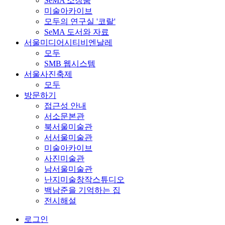
SeMA 소장품
미술아카이브
모두의 연구실 '코랄'
SeMA 도서와 자료
서울미디어시티비엔날레
모두
SMB 웹시스템
서울사진축제
모두
방문하기
접근성 안내
서소문본관
북서울미술관
서서울미술관
미술아카이브
사진미술관
남서울미술관
난지미술창작스튜디오
백남준을 기억하는 집
전시해설
로그인