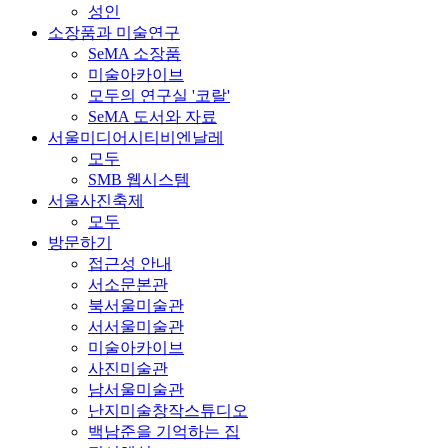
성인
소장품과 미술연구
SeMA 소장품
미술아카이브
모두의 연구실 '코랄'
SeMA 도서와 자료
서울미디어시티비엔날레
모두
SMB 웹시스템
서울사진축제
모두
방문하기
접근성 안내
서소문본관
북서울미술관
서서울미술관
미술아카이브
사진미술관
남서울미술관
난지미술창작스튜디오
백남준을 기억하는 집