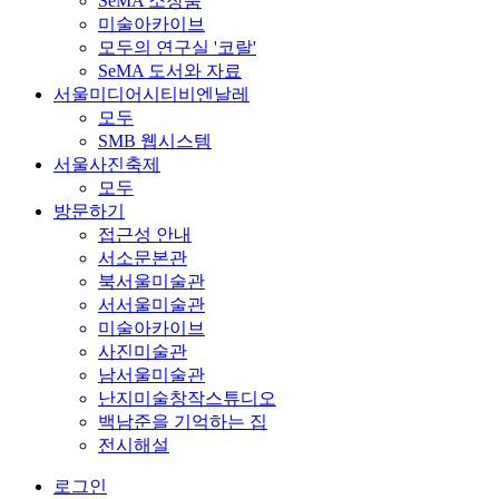
SeMA 소장품
미술아카이브
모두의 연구실 '코랄'
SeMA 도서와 자료
서울미디어시티비엔날레
모두
SMB 웹시스템
서울사진축제
모두
방문하기
접근성 안내
서소문본관
북서울미술관
서서울미술관
미술아카이브
사진미술관
남서울미술관
난지미술창작스튜디오
백남준을 기억하는 집
전시해설
로그인