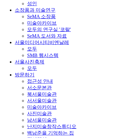
성인
소장품과 미술연구
SeMA 소장품
미술아카이브
모두의 연구실 '코랄'
SeMA 도서와 자료
서울미디어시티비엔날레
모두
SMB 웹시스템
서울사진축제
모두
방문하기
접근성 안내
서소문본관
북서울미술관
서서울미술관
미술아카이브
사진미술관
남서울미술관
난지미술창작스튜디오
백남준을 기억하는 집