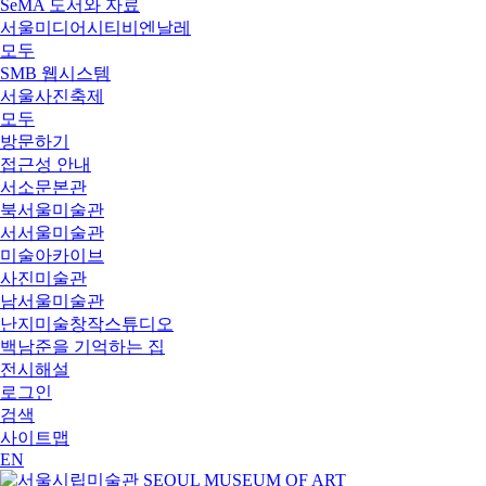
SeMA 도서와 자료
서울미디어시티비엔날레
모두
SMB 웹시스템
서울사진축제
모두
방문하기
접근성 안내
서소문본관
북서울미술관
서서울미술관
미술아카이브
사진미술관
남서울미술관
난지미술창작스튜디오
백남준을 기억하는 집
전시해설
로그인
검색
사이트맵
EN