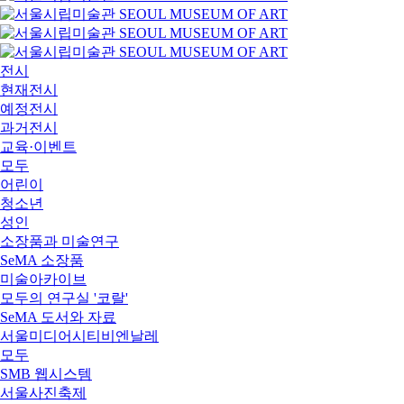
전시
현재전시
예정전시
과거전시
교육·이벤트
모두
어린이
청소년
성인
소장품과 미술연구
SeMA 소장품
미술아카이브
모두의 연구실 '코랄'
SeMA 도서와 자료
서울미디어시티비엔날레
모두
SMB 웹시스템
서울사진축제