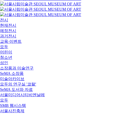
전시
현재전시
예정전시
과거전시
교육·이벤트
모두
어린이
청소년
성인
소장품과 미술연구
SeMA 소장품
미술아카이브
모두의 연구실 '코랄'
SeMA 도서와 자료
서울미디어시티비엔날레
모두
SMB 웹시스템
서울사진축제