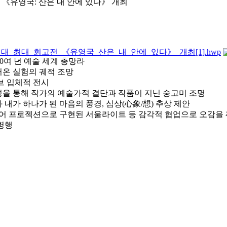
《유영국: 산은 내 안에 있다》 개최
_최대_회고전_《유영국_산은_내_안에_있다》_개최[1].hwp
60여 년 예술 세계 총망라
걸어온 실험의 궤적 조망
이브 입체적 전시
성을 통해 작가의 예술가적 결단과 작품이 지닌 숭고미 조명
내가 하나가 된 마음의 풍경, 심상(心象/想) 추상 제안
미디어 프로젝션으로 구현된 서울라이트 등 감각적 협업으로 오감을
 병행