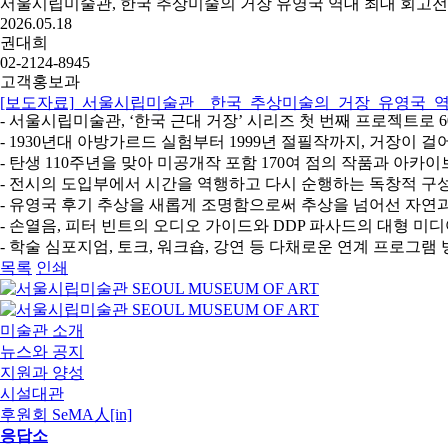
서울시립미술관, 한국 추상미술의 거장 유영국 역대 최대 회고전 
2026.05.18
권대희
02-2124-8945
고객홍보과
[보도자료]_서울시립미술관__한국_추상미술의_거장_유영국_역대
- 서울시립미술관, ‘한국 근대 거장’ 시리즈 첫 번째 프로젝트로 
- 1930년대 아방가르드 실험부터 1999년 절필작까지, 거장이 
- 탄생 110주년을 맞아 미공개작 포함 170여 점의 작품과 아카
- 전시의 도입부에서 시간을 역행하고 다시 순행하는 독창적 구
- 유영국 후기 추상을 새롭게 조명함으로써 추상을 넘어선 자연과 
- 손열음, 피터 빈트의 오디오 가이드와 DDP 파사드의 대형 
- 학술 심포지엄, 토크, 워크숍, 강연 등 다채로운 연계 프로그램
목록
인쇄
미술관 소개
뉴스와 공지
지원과 양성
시설대관
후원회 SeMA人[in]
응답소