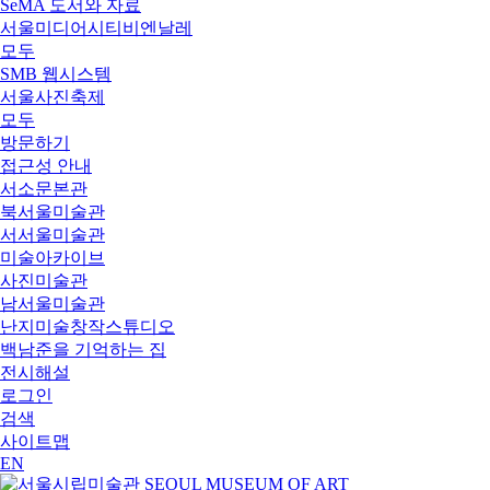
SeMA 도서와 자료
서울미디어시티비엔날레
모두
SMB 웹시스템
서울사진축제
모두
방문하기
접근성 안내
서소문본관
북서울미술관
서서울미술관
미술아카이브
사진미술관
남서울미술관
난지미술창작스튜디오
백남준을 기억하는 집
전시해설
로그인
검색
사이트맵
EN