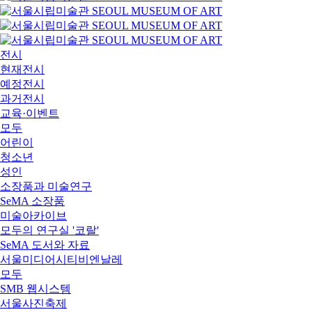
전시
현재전시
예정전시
과거전시
교육·이벤트
모두
어린이
청소년
성인
소장품과 미술연구
SeMA 소장품
미술아카이브
모두의 연구실 '코랄'
SeMA 도서와 자료
서울미디어시티비엔날레
모두
SMB 웹시스템
서울사진축제