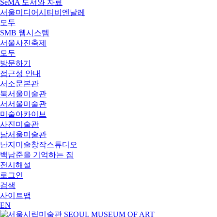
SeMA 도서와 자료
서울미디어시티비엔날레
모두
SMB 웹시스템
서울사진축제
모두
방문하기
접근성 안내
서소문본관
북서울미술관
서서울미술관
미술아카이브
사진미술관
남서울미술관
난지미술창작스튜디오
백남준을 기억하는 집
전시해설
로그인
검색
사이트맵
EN