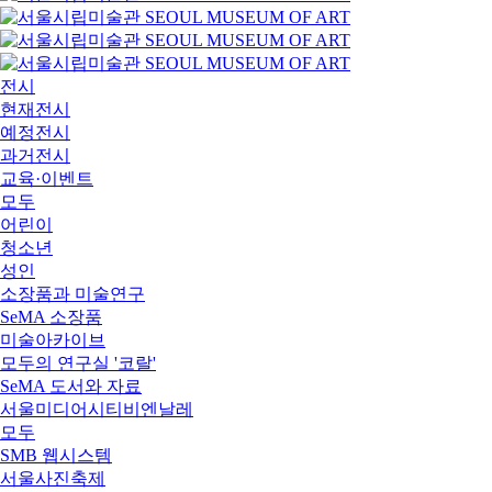
전시
현재전시
예정전시
과거전시
교육·이벤트
모두
어린이
청소년
성인
소장품과 미술연구
SeMA 소장품
미술아카이브
모두의 연구실 '코랄'
SeMA 도서와 자료
서울미디어시티비엔날레
모두
SMB 웹시스템
서울사진축제