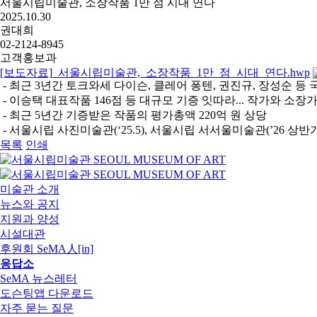
서울시립미술관, 소장작품 1만 점 시대 연다
2025.10.30
권대희
02-2124-8945
고객홍보과
[보도자료]_서울시립미술관,_소장작품_1만_점_시대_연다.hwp
- 최근 3년간 토크와세 다이슨, 클레어 퐁텐, 권진규, 장성순 
- 이승택 대표작품 146점 등 대규모 기증 잇따라... 작가와 
- 최근 5년간 기증받은 작품의 평가총액 220억 원 상당
- 서울시립 사진미술관(‘25.5), 서울시립 서서울미술관(’26 
목록
인쇄
미술관 소개
뉴스와 공지
지원과 양성
시설대관
후원회 SeMA人[in]
응답소
SeMA 뉴스레터
도슨팅앱 다운로드
자주 묻는 질문