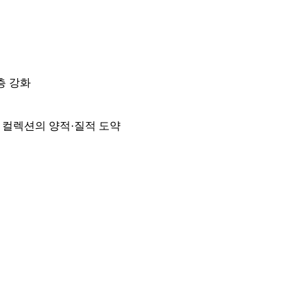
층 강화
며 컬렉션의 양적·질적 도약