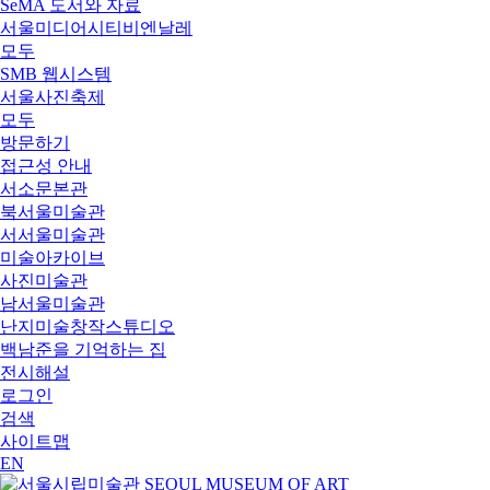
SeMA 도서와 자료
서울미디어시티비엔날레
모두
SMB 웹시스템
서울사진축제
모두
방문하기
접근성 안내
서소문본관
북서울미술관
서서울미술관
미술아카이브
사진미술관
남서울미술관
난지미술창작스튜디오
백남준을 기억하는 집
전시해설
로그인
검색
사이트맵
EN