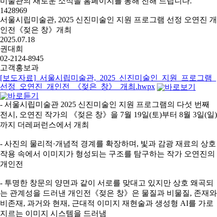
미술관의 새로운 소식을 홈페이지를 통해 전해 드립니다.
1428969
서울시립미술관, 2025 신진미술인 지원 프로그램 선정 오연진 개
인전《젖은 창》개최
2025.07.18
권대희
02-2124-8945
고객홍보과
[보도자료]_서울시립미술관,_2025_신진미술인_지원_프로그램_
선정_오연진_개인전_《젖은_창》_개최.hwpx
- 서울시립미술관 2025 신진미술인 지원 프로그램의 다섯 번째
전시, 오연진 작가의 《젖은 창》을 7월 19일(토)부터 8월 3일(일)
까지 더레퍼런스에서 개최
- 사진의 물리적·개념적 경계를 확장하며, 빛과 감광 재료의 상호
작용 속에서 이미지가 형성되는 구조를 탐구하는 작가 오연진의
개인전
- 투명한 창문의 양면과 같이 서로를 맞대고 있지만 상호 왜곡되
는 관계성을 드러낸 개인전《젖은 창》은 물질과 비물질, 존재와
비존재, 과거와 현재, 근대적 이미지 재현술과 생성형 AI를 가로
지르는 이미지 시스템을 드러냄