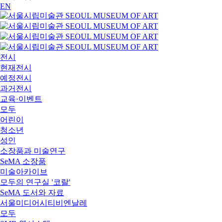
EN
전시
현재전시
예정전시
과거전시
교육·이벤트
모두
어린이
청소년
성인
소장품과 미술연구
SeMA 소장품
미술아카이브
모두의 연구실 '코랄'
SeMA 도서와 자료
서울미디어시티비엔날레
모두