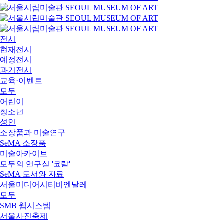
전시
현재전시
예정전시
과거전시
교육·이벤트
모두
어린이
청소년
성인
소장품과 미술연구
SeMA 소장품
미술아카이브
모두의 연구실 '코랄'
SeMA 도서와 자료
서울미디어시티비엔날레
모두
SMB 웹시스템
서울사진축제