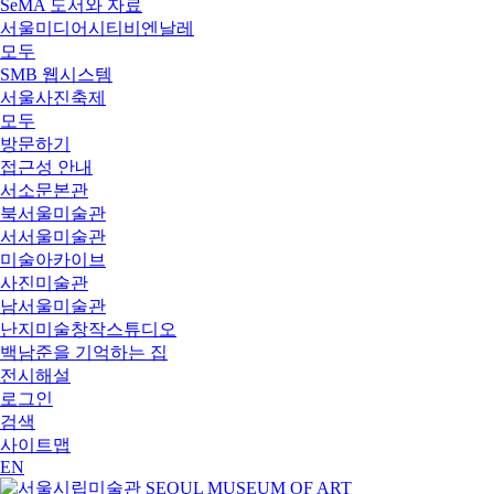
SeMA 도서와 자료
서울미디어시티비엔날레
모두
SMB 웹시스템
서울사진축제
모두
방문하기
접근성 안내
서소문본관
북서울미술관
서서울미술관
미술아카이브
사진미술관
남서울미술관
난지미술창작스튜디오
백남준을 기억하는 집
전시해설
로그인
검색
사이트맵
EN