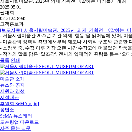
서울시립미술관, 2025년 의제 기획전 《말하는 머리들》 개최
2025.05.01
권대희
02-2124-8945
고객홍보과
[보도자료]_서울시립미술관,_2025년_의제_기획전_《말하는_머
- 서울시립미술관 2025년 기관 의제 ‘행동’을 읽어냄에 있어, 
- 미술관의 정책적 측면에서부터 제도나 사회적 구조와 관련한 다양
- 소장품 중, 수집 이후 가장 오랜 시간 수장고에 머물렀던 작
- 작가의 말을 담은 ‘말조각’, 전시의 입체적인 관람을 돕는 ‘오
목록
인쇄
미술관 소개
뉴스와 공지
지원과 양성
시설대관
후원회 SeMA人[in]
응답소
SeMA 뉴스레터
도슨팅앱 다운로드
자주 묻는 질문