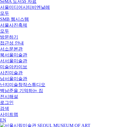
SeMA 도서와 자료
서울미디어시티비엔날레
모두
SMB 웹시스템
서울사진축제
모두
방문하기
접근성 안내
서소문본관
북서울미술관
서서울미술관
미술아카이브
사진미술관
남서울미술관
난지미술창작스튜디오
백남준을 기억하는 집
전시해설
로그인
검색
사이트맵
EN