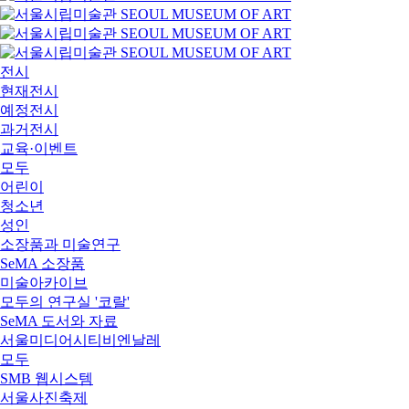
전시
현재전시
예정전시
과거전시
교육·이벤트
모두
어린이
청소년
성인
소장품과 미술연구
SeMA 소장품
미술아카이브
모두의 연구실 '코랄'
SeMA 도서와 자료
서울미디어시티비엔날레
모두
SMB 웹시스템
서울사진축제