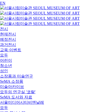
EN
전시
현재전시
예정전시
과거전시
교육·이벤트
모두
어린이
청소년
성인
소장품과 미술연구
SeMA 소장품
미술아카이브
모두의 연구실 '코랄'
SeMA 도서와 자료
서울미디어시티비엔날레
모두