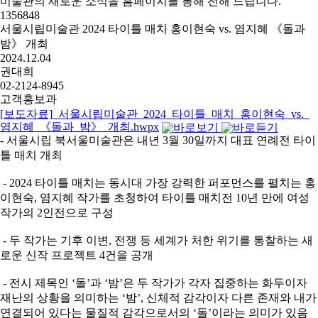
미술관의 새로운 소식을 홈페이지를 통해 전해 드립니다.
1356848
서울시립미술관 2024 타이틀 매치 홍이현숙 vs. 염지혜 《돌과
밤》 개최
2024.12.04
권대희
02-2124-8945
고객홍보과
[보도자료]_서울시립미술관_2024_타이틀_매치_홍이현숙_vs._
염지혜_《돌과_밤》_개최.hwpx
- 서울시립 북서울미술관은 내년 3월 30일까지 대표 연례전 타이
틀 매치 개최
- 2024 타이틀 매치는 동시대 가장 강력한 퍼포먼스를 펼치는 홍
이현숙, 염지혜 작가를 초청하여 타이틀 매치전 10년 만에 여성
작가의 2인전으로 구성
- 두 작가는 기후 이변, 전쟁 등 세계가 처한 위기를 통찰하는 새
로운 신작 프로젝트 4건을 공개
- 전시 제목인 ‘돌’과 ‘밤’은 두 작가가 각자 집중하는 화두이자
재난의 상황을 의미하는 ‘밤’, 신체적 감각이자 다른 존재와 내가
연결되어 있다는 물질적 감각으로서의 ‘돌’이라는 의미가 있음