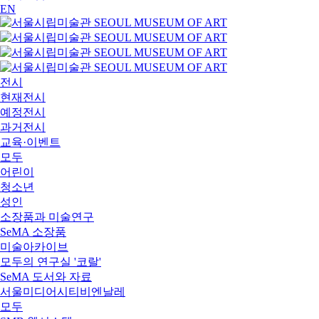
EN
전시
현재전시
예정전시
과거전시
교육·이벤트
모두
어린이
청소년
성인
소장품과 미술연구
SeMA 소장품
미술아카이브
모두의 연구실 '코랄'
SeMA 도서와 자료
서울미디어시티비엔날레
모두