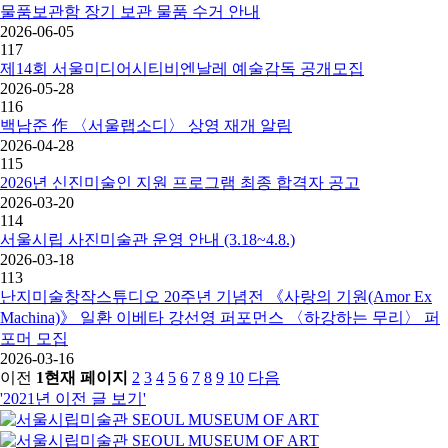
물품보관함 장기 보관 물품 수거 안내
2026-06-05
117
제14회 서울미디어시티비엔날레 예술감독 공개모집
2026-05-28
116
백남준 作 〈서울랩소디〉 상영 재개 알림
2026-04-28
115
2026년 신진미술인 지원 프로그램 최종 합격자 공고
2026-03-20
114
서울시립 사진미술관 운영 안내 (3.18~4.8.)
2026-03-18
113
난지미술창작스튜디오 20주년 기념전 《사랑의 기원(Amor Ex
Machina)》 일환 이베타 강선영 퍼포먼스 〈하강하는 무리〉 퍼
포머 모집
2026-03-16
이전
1
현재 페이지
2
3
4
5
6
7
8
9
10
다음
'2021년 이전 글 보기
'