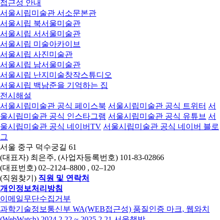
접근성 안내
서울시립미술관 서소문본관
서울시립 북서울미술관
서울시립 서서울미술관
서울시립 미술아카이브
서울시립 사진미술관
서울시립 남서울미술관
서울시립 난지미술창작스튜디오
서울시립 백남준을 기억하는 집
전시해설
서울시립미술관 공식 페이스북
서울시립미술관 공식 트위터
서
울시립미술관 공식 인스타그램
서울시립미술관 공식 유튜브
서
울시립미술관 공식 네이버TV
서울시립미술관 공식 네이버 블로
그
서울 중구 덕수궁길 61
(대표자) 최은주, (사업자등록번호) 101-83-02866
(대표번호)
02–2124–8800
, 02–120
(직원찾기)
직원 및 연락처
개인정보처리방침
이메일무단수집거부
과학기술정보통신부 WA(WEB접근성) 품질인증 마크, 웹와치
(WebWatch) 2024.2.22 ~ 2025.2.21
서울책방