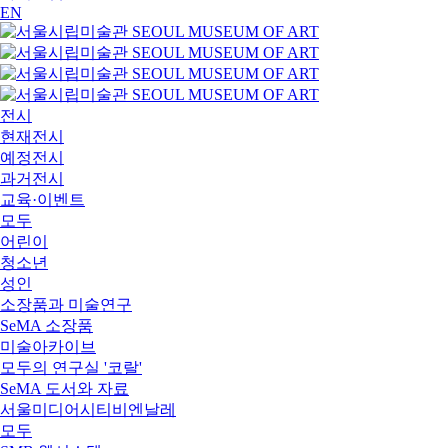
EN
전시
현재전시
예정전시
과거전시
교육·이벤트
모두
어린이
청소년
성인
소장품과 미술연구
SeMA 소장품
미술아카이브
모두의 연구실 '코랄'
SeMA 도서와 자료
서울미디어시티비엔날레
모두