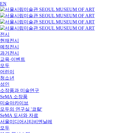
EN
전시
현재전시
예정전시
과거전시
교육·이벤트
모두
어린이
청소년
성인
소장품과 미술연구
SeMA 소장품
미술아카이브
모두의 연구실 '코랄'
SeMA 도서와 자료
서울미디어시티비엔날레
모두