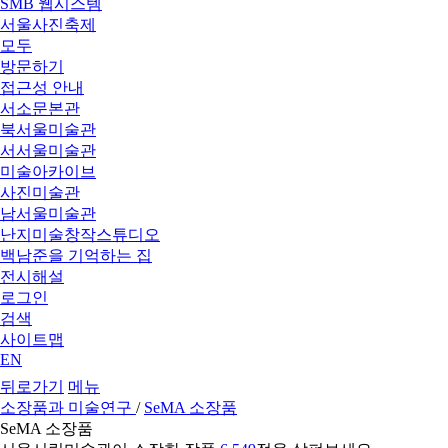
SMB 웹시스템
서울사진축제
모두
방문하기
접근성 안내
서소문본관
북서울미술관
서서울미술관
미술아카이브
사진미술관
남서울미술관
난지미술창작스튜디오
백남준을 기억하는 집
전시해설
로그인
검색
사이트맵
EN
뒤로가기
메뉴
소장품과 미술연구
/
SeMA 소장품
SeMA 소장품