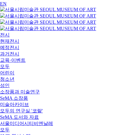
EN
전시
현재전시
예정전시
과거전시
교육·이벤트
모두
어린이
청소년
성인
소장품과 미술연구
SeMA 소장품
미술아카이브
모두의 연구실 '코랄'
SeMA 도서와 자료
서울미디어시티비엔날레
모두