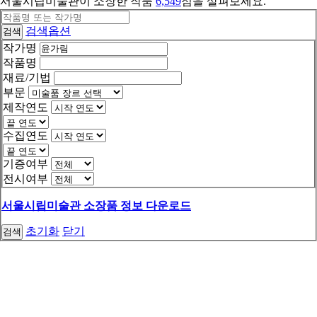
서울시립미술관이 소장한 작품
6,549
점을 살펴보세요.
검색옵션
검색
작가명
작품명
재료/기법
부문
제작연도
수집연도
기증여부
전시여부
서울시립미술관 소장품 정보 다운로드
초기화
닫기
검색