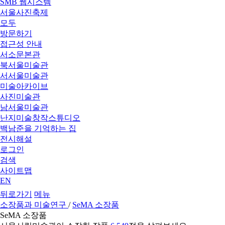
SMB 웹시스템
서울사진축제
모두
방문하기
접근성 안내
서소문본관
북서울미술관
서서울미술관
미술아카이브
사진미술관
남서울미술관
난지미술창작스튜디오
백남준을 기억하는 집
전시해설
로그인
검색
사이트맵
EN
뒤로가기
메뉴
소장품과 미술연구
/
SeMA 소장품
SeMA 소장품