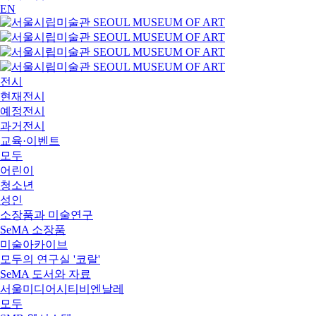
EN
전시
현재전시
예정전시
과거전시
교육·이벤트
모두
어린이
청소년
성인
소장품과 미술연구
SeMA 소장품
미술아카이브
모두의 연구실 '코랄'
SeMA 도서와 자료
서울미디어시티비엔날레
모두