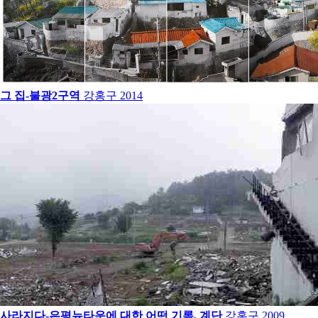
그 집-불광2구역
강홍구
2014
사라지다-은평뉴타운에 대한 어떤 기록, 계단
강홍구
2009