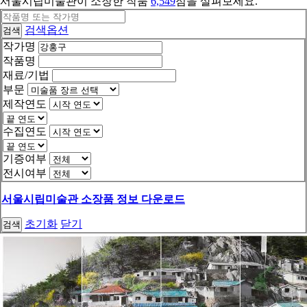
서울시립미술관이 소장한 작품
6,549
점을 살펴보세요.
검색옵션
검색
작가명
작품명
재료/기법
부문
제작연도
수집연도
기증여부
전시여부
서울시립미술관 소장품 정보 다운로드
초기화
닫기
검색