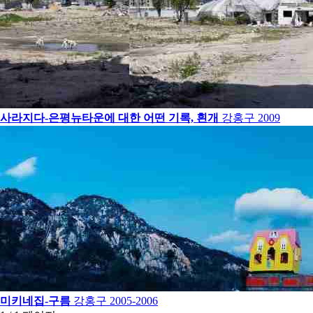
사라지다-은평뉴타운에 대한 어떤 기록, 흰개
강홍구
2009
미키네집-구름
강홍구
2005-2006