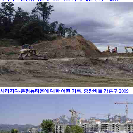
사라지다-은평뉴타운에 대한 어떤 기록, 중장비들
강홍구
2009