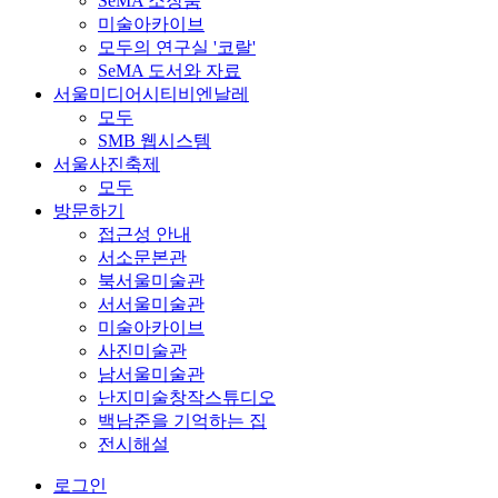
SeMA 소장품
미술아카이브
모두의 연구실 '코랄'
SeMA 도서와 자료
서울미디어시티비엔날레
모두
SMB 웹시스템
서울사진축제
모두
방문하기
접근성 안내
서소문본관
북서울미술관
서서울미술관
미술아카이브
사진미술관
남서울미술관
난지미술창작스튜디오
백남준을 기억하는 집
전시해설
로그인