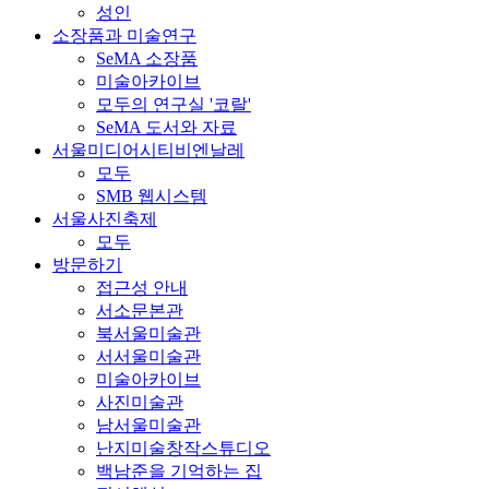
성인
소장품과 미술연구
SeMA 소장품
미술아카이브
모두의 연구실 '코랄'
SeMA 도서와 자료
서울미디어시티비엔날레
모두
SMB 웹시스템
서울사진축제
모두
방문하기
접근성 안내
서소문본관
북서울미술관
서서울미술관
미술아카이브
사진미술관
남서울미술관
난지미술창작스튜디오
백남준을 기억하는 집